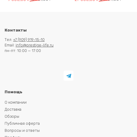
цена
цена:
цена
цена:
составляла
9
составляла
27
12
500,00 ₽.
34
000,00 ₽.
701,00 ₽.
184,00 ₽.
Контакты
Тел:
+7 (909) 919-15-10
Email:
info@prestige-life.ru
пн-пт: 10:00 — 17:00
Помощь
О компании
Доставка
Обзоры
Публичная оферта
Вопросы и ответы