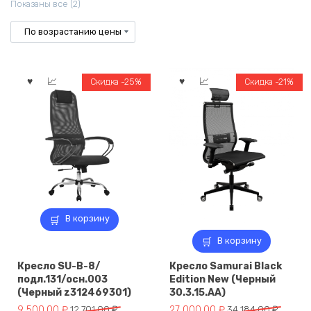
Цены:
Показаны все (2)
по
возрастанию
Скидка -25%
Скидка -21%
В корзину
В корзину
Кресло SU-B-8/
Кресло Samurai Black
подл.131/осн.003
Edition New (Черный
(Черный z312469301)
30.3.15.AA)
Первоначальная
Текущая
Первоначальная
Текущая
9 500,00
₽
12 701,00
₽
27 000,00
₽
34 184,00
₽