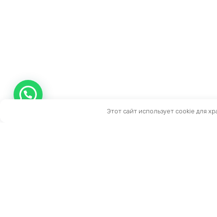
Этот сайт использует cookie для х
Контакты
Тел:
+7 (909) 919-15-10
Email:
info@prestige-life.ru
пн-пт: 10:00 — 17:00