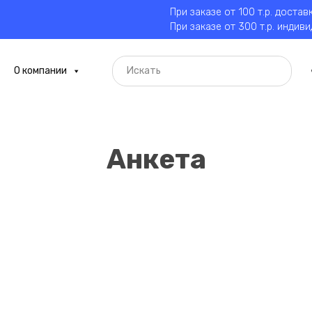
При заказе от 100 т.р. достав
При заказе от 300 т.р. индив
О компании
Анкета