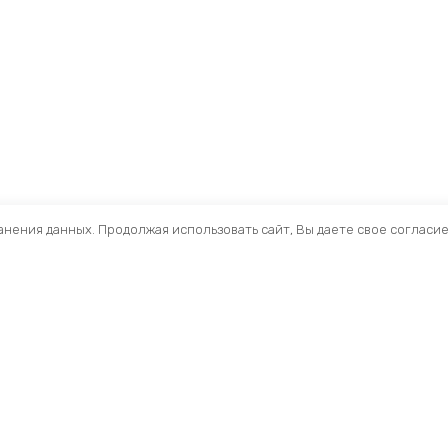
ранения данных. Продолжая использовать сайт, Вы даете свое согласи
Помощь
Разделы
О компании
Кресла и стулья
Доставка
Столы