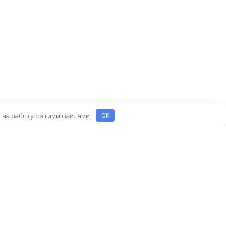
е на работу с этими файлами.
OK
Реквизиты
ООО «ПРЕСТИЖ»
ИНН 7116160253
ОГРН 1207100010468