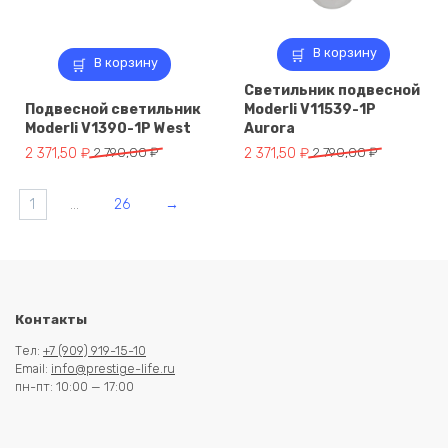
В корзину
В корзину
Светильник подвесной
Подвесной светильник
Moderli V11539-1P
Moderli V1390-1P West
Aurora
Первоначальная
Текущая
Первоначальная
Текущая
2 371,50
₽
2 790,00
₽
2 371,50
₽
2 790,00
₽
цена
цена:
цена
цена:
составляла
2
составляла
2
1
…
26
→
2
371,50 ₽.
2
371,50 ₽.
790,00 ₽.
790,00 ₽.
Контакты
Тел:
+7 (909) 919-15-10
Email:
info@prestige-life.ru
пн-пт: 10:00 — 17:00