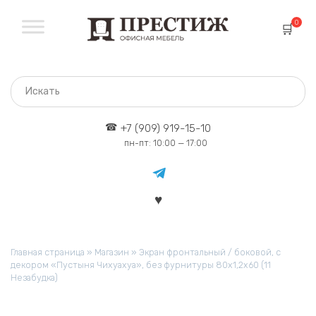
Перейти
к
0
содержанию
+7 (909) 919-15-10
пн-пт: 10:00 — 17:00
Главная страница
»
Магазин
»
Экран фронтальный / боковой, с
декором «Пустыня Чихуахуа», без фурнитуры 80х1,2х60 (11
Незабудка)