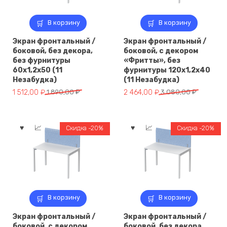
В корзину
В корзину
Экран фронтальный /
Экран фронтальный /
боковой, без декора,
боковой, с декором
без фурнитуры
«Фритты», без
60х1,2х50 (11
фурнитуры 120х1,2х40
Незабудка)
(11 Незабудка)
Первоначальная
Текущая
Первоначальная
Текущая
1 512,00
₽
1 890,00
₽
2 464,00
₽
3 080,00
₽
цена
цена:
цена
цена:
составляла
1
составляла
2
1
512,00 ₽.
3
464,00 ₽.
Скидка -20%
Скидка -20%
890,00 ₽.
080,00 ₽.
В корзину
В корзину
Экран фронтальный /
Экран фронтальный /
боковой, с декором
боковой, без декора,