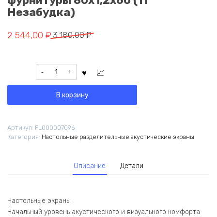
фурнитуры 80х1,2х60 (11
Незабудка)
Первоначальная
Текущая
2 544,00
₽
3 180,00
₽
цена
цена:
составляла
2
Количество
3
544,00 ₽.
товара
180,00 ₽.
Экран
В корзину
фронтальный
/
боковой,
Артикул:
PL000007096
с
Категория:
Настольные разделительные акустические экраны
декором
"Пустыня
Чихуахуа",
Описание
Детали
без
фурнитуры
80х1,2х60
(11
Настольные экраны
Незабудка)
Начальный уровень акустического и визуального комфорта