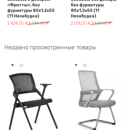
«Фритты», без
без фурнитуры
фурнитуры 80х1,2х50
80х1,2х50 (11
(11 Незабудка)
Незабудка)
Первоначальная
Текущая
Первоначальная
Текущая
2 424,00
₽
3 030,00
₽
2 016,00
₽
2 520,00
₽
цена
цена:
цена
цена:
составляла
2
составляла
2
3
424,00 ₽.
2
016,00 ₽.
Недавно просмотренные товары
030,00 ₽.
520,00 ₽.