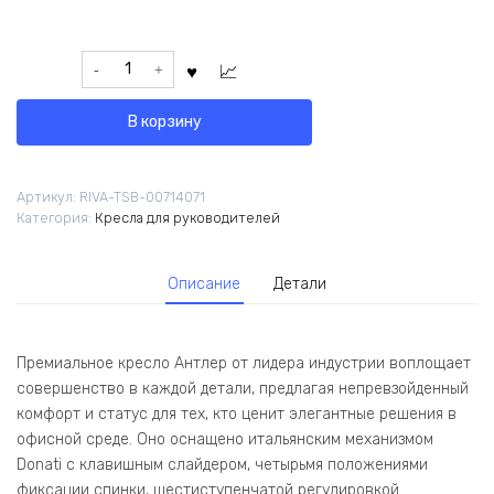
Количество
товара
Кресло
В корзину
Антлер
EAN-
001A
Артикул:
RIVA-TSB-00714071
Черный
Категория:
Кресла для руководителей
пластик/
Черный
Описание
Детали
Премиальное кресло Антлер от лидера индустрии воплощает
совершенство в каждой детали, предлагая непревзойденный
комфорт и статус для тех, кто ценит элегантные решения в
офисной среде. Оно оснащено итальянским механизмом
Donati с клавишным слайдером, четырьмя положениями
фиксации спинки, шестиступенчатой регулировкой