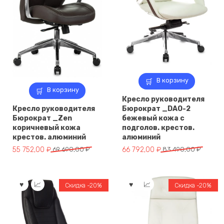
В корзину
В корзину
Кресло руководителя
Кресло руководителя
Бюрократ _DAO-2
Бюрократ _Zen
бежевый кожа с
коричневый кожа
подголов. крестов.
крестов. алюминий
алюминий
Первоначальная
Текущая
Первоначальная
Текущая
55 752,00
₽
69 690,00
₽
66 792,00
₽
83 490,00
₽
цена
цена:
цена
цена:
составляла
55
составляла
66
69
752,00 ₽.
83
792,00 ₽.
Скидка -20%
Скидка -20%
690,00 ₽.
490,00 ₽.