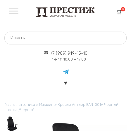
Перейти
к
0
содержанию
+7 (909) 919-15-10
пн-пт: 10:00 — 17:00
Главная страница
»
Магазин
»
Кресло Антлер EAN-001A Черный
пластик/Черный