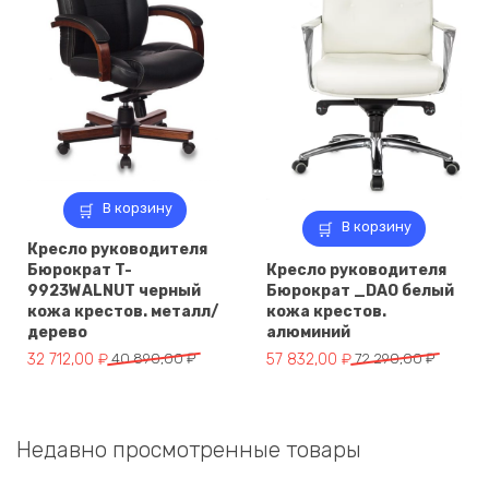
В корзину
В корзину
Кресло руководителя
Бюрократ T-
Кресло руководителя
9923WALNUT черный
Бюрократ _DAO белый
кожа крестов. металл/
кожа крестов.
дерево
алюминий
Первоначальная
Текущая
Первоначальная
Текущая
32 712,00
₽
40 890,00
₽
57 832,00
₽
72 290,00
₽
цена
цена:
цена
цена:
составляла
32
составляла
57
40
712,00 ₽.
72
832,00 ₽.
Недавно просмотренные товары
890,00 ₽.
290,00 ₽.