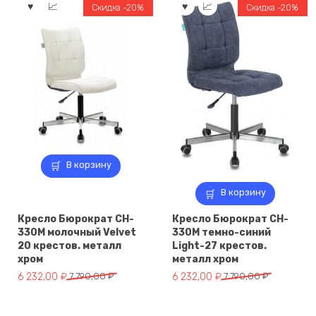
7
348,00 ₽.
6
512,00 ₽.
Скидка -20%
Скидка -20%
935,00 ₽.
890,00 ₽.
В корзину
В корзину
Кресло Бюрократ CH-
Кресло Бюрократ CH-
330M молочный Velvet
330M темно-синий
20 крестов. металл
Light-27 крестов.
хром
металл хром
Первоначальная
Текущая
Первоначальная
Текущая
6 232,00
₽
7 790,00
₽
6 232,00
₽
7 790,00
₽
цена
цена:
цена
цена:
составляла
6
составляла
6