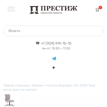
Перейти
к
0
содержанию
+7 (909) 919-15-10
пн-пт: 10:00 — 17:00
Главная страница
»
Магазин
»
Кресло Бюрократ CH-330M Twist
антик крестов. металл