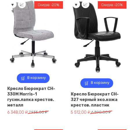
Скидка -20%
Скидка -20%
В корзину
В корзину
Кресло Бюрократ CH-
330M Morris-1
Кресло Бюрократ CH-
гусин.лапка крестов.
327 черный эко.кожа
металл
крестов. пластик
Первоначальная
Текущая
Первоначальная
Текущая
6 348,00
₽
7 935,00
₽
5 512,00
₽
6 890,00
₽
цена
цена:
цена
цена:
составляла
6
составляла
5