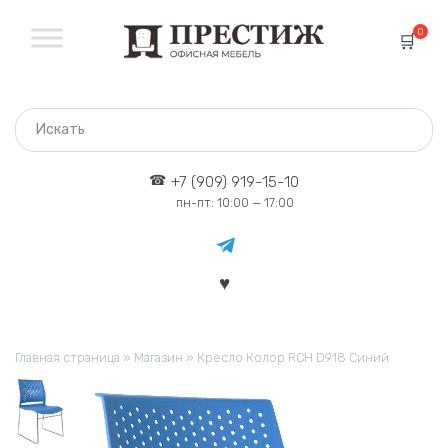
Перейти
к
0
содержанию
+7 (909) 919-15-10
пн-пт: 10:00 — 17:00
Главная страница
»
Магазин
»
Кресло Колор RCH D918 Синий