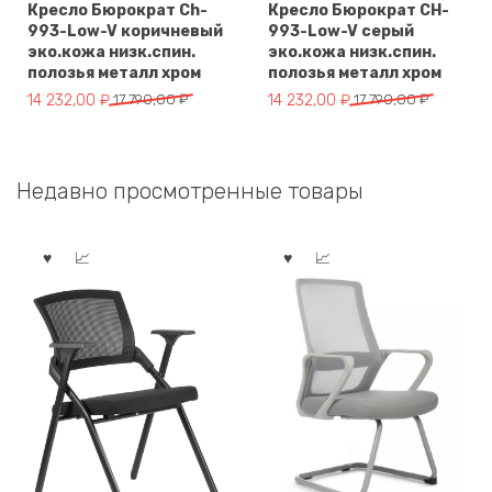
Кресло Бюрократ Ch-
Кресло Бюрократ CH-
993-Low-V коричневый
993-Low-V серый
эко.кожа низк.спин.
эко.кожа низк.спин.
полозья металл хром
полозья металл хром
Первоначальная
Текущая
Первоначальная
Текущая
14 232,00
₽
17 790,00
₽
14 232,00
₽
17 790,00
₽
цена
цена:
цена
цена:
составляла
14
составляла
14
17
232,00 ₽.
17
232,00 ₽.
Недавно просмотренные товары
790,00 ₽.
790,00 ₽.