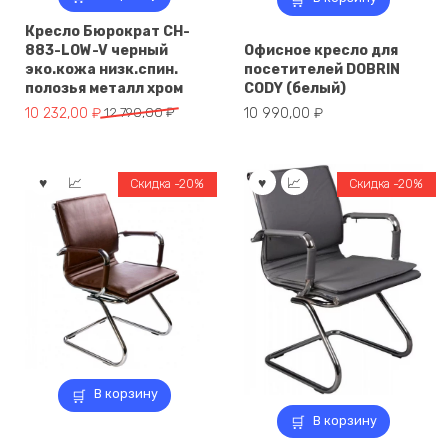
Кресло Бюрократ CH-
883-LOW-V черный
Офисное кресло для
эко.кожа низк.спин.
посетителей DOBRIN
полозья металл хром
CODY (белый)
Первоначальная
Текущая
10 232,00
₽
12 790,00
₽
10 990,00
₽
цена
цена:
составляла
10
12
232,00 ₽.
Скидка -20%
Скидка -20%
790,00 ₽.
В корзину
В корзину