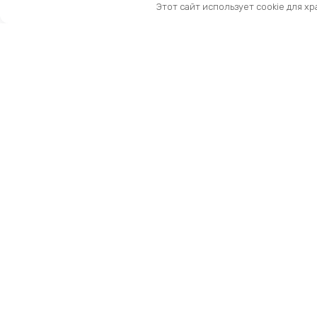
Этот сайт использует cookie для х
Контакты
Тел:
+7 (909) 919-15-10
Email:
info@prestige-life.ru
пн-пт: 10:00 — 17:00