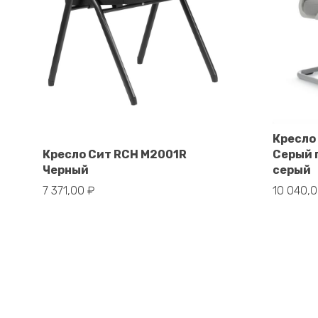
Кресло
В корзину
Кресло Сит RCH M2001R
Серый 
Черный
серый
7 371,00
₽
10 040,