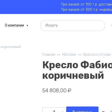
При заказе от 100 т.р. достав
При заказе от 300 т.р. индив
О компании
-коричневый
Главная
Магазин
Кресла и стулья
Кресло Фабио
коричневый
54 808,00
₽
Количество