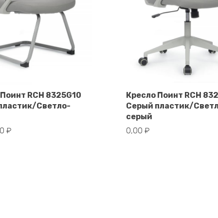
 Поинт RCH 8325G10
Кресло Поинт RCH 83
пластик/Светло-
Серый пластик/Свет
В корзину
В корзину
серый
00
₽
0,00
₽