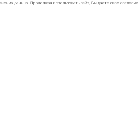
ранения данных. Продолжая использовать сайт, Вы даете свое согласи
Помощь
Разделы
О компании
Кресла и стулья
Доставка
Столы
Обзоры
Тумбы
Публичная оферта
Шкафы
Вопросы и ответы
Стеллажи ЛДСП
Профиль
Ресепшн
Мои заказы
Акустические Экра
Складские стеллаж
Торговые стеллаж
Шкафы для одежды