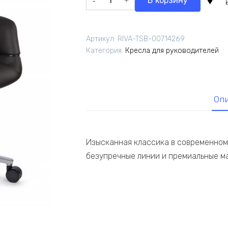
В корзину
товара
Кресло
Фабио
Артикул:
RIVA-TSB-00714269
A2518
Категория:
Кресла для руководителей
Темно-
коричневый
Оп
Изысканная классика в современном 
безупречные линии и премиальные м