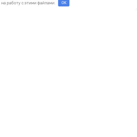
е на работу с этими файлами.
OK
Реквизиты
ООО «ПРЕСТИЖ»
ИНН 7116160253
ОГРН 1207100010468
ны
и
и