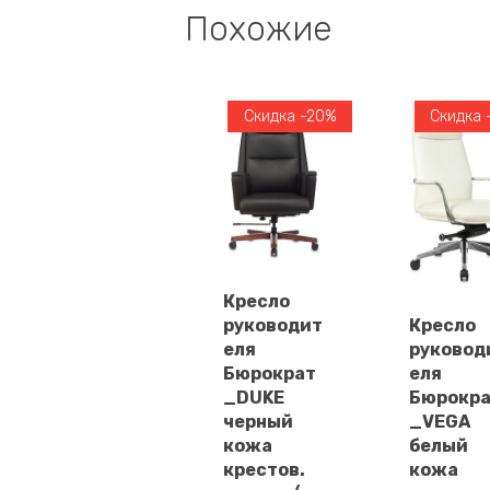
Похожие
Скидка -20%
Скидка 
Кресло
В
руководит
Кресло
В
корзину
еля
руковод
корзин
Бюрократ
еля
_DUKE
Бюрокр
черный
_VEGA
кожа
белый
крестов.
кожа