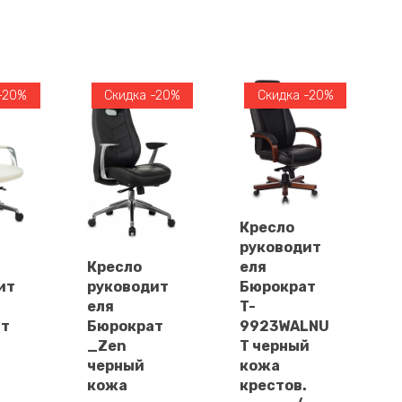
-20%
Скидка -20%
Скидка -20%
Кресло
В
руководит
корзину
Кресло
еля
В
ит
руководит
Бюрократ
у
корзину
еля
T-
ат
Бюрократ
9923WALNU
_Zen
T черный
черный
кожа
кожа
крестов.