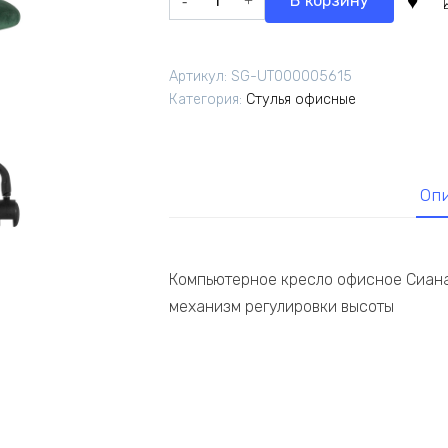
В корзину
9
236,50 ₽.
товара
690,00 ₽.
Кресло
компьютерное
Артикул:
SG-UT000005615
Сиана
Категория:
Стулья офисные
велюр
зеленый
Оп
Компьютерное кресло офисное Сиана
механизм регулировки высоты