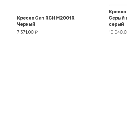
Кресло
В корзину
Кресло Сит RCH M2001R
Серый 
Черный
серый
7 371,00
₽
10 040,