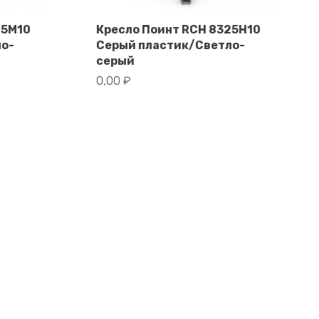
25M10
Кресло Поинт RCH 8325H10
ло-
Серый пластик/Светло-
В корзину
серый
0,00
₽