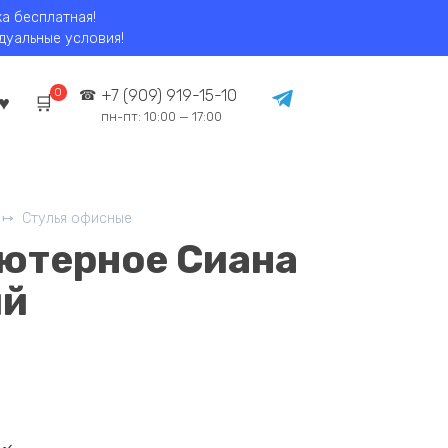
ка бесплатная!
идуальные условия!
0
+7 (909) 919-15-10
пн-пт: 10:00 — 17:00
Стулья офисные
ютерное Сиана
ый