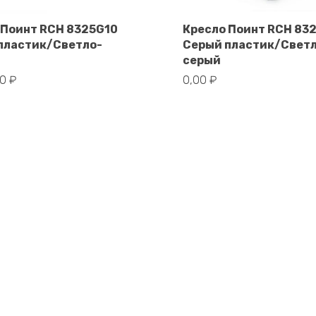
 Поинт RCH 8325G10
Кресло Поинт RCH 83
пластик/Светло-
Серый пластик/Свет
В корзину
В корзину
серый
00
₽
0,00
₽