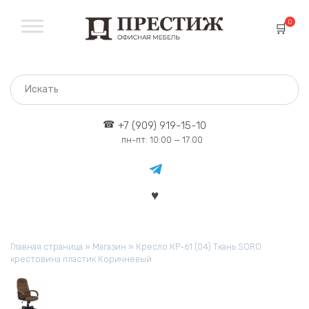
Перейти
к
0
содержанию
+7 (909) 919-15-10
пн-пт: 10:00 — 17:00
Главная страница
»
Магазин
»
Кресло КР-61 (04) Ткань SORO
крестовина пластик Коричневый