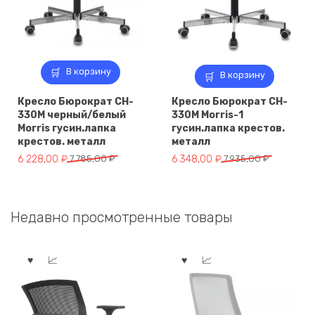
В корзину
В корзину
Кресло Бюрократ CH-
Кресло Бюрократ CH-
330M черный/белый
330M Morris-1
Morris гусин.лапка
гусин.лапка крестов.
крестов. металл
металл
Первоначальная
Текущая
Первоначальная
Текущая
6 228,00
₽
7 785,00
₽
6 348,00
₽
7 935,00
₽
цена
цена:
цена
цена:
составляла
6
составляла
6
7
228,00 ₽.
7
348,00 ₽.
Недавно просмотренные товары
785,00 ₽.
935,00 ₽.