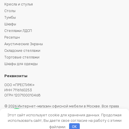
Кресла и стулья
Столы
Тумбы
Шкафы
Стеллажи ЛДСП
Ресепшн
Акустические Экраны
Складские стеллажи
Торговые стеллажи
Шкафы для одежды
Реквизиты
ООО «ПРЕСТИЖ»
ИНН 7116160253
ОГРН 1207100010468
© 2026 Интернет-магазин офисной мебели в Москве. Все права
защищены. Копирование информации запрещено. Информация на
Этот сайт использует cookie для хранения данных. Продолжая
сайте не является публичной офертой.
использовать сайт, Вы даете свое согласие на работу с этими
файлами.
OK