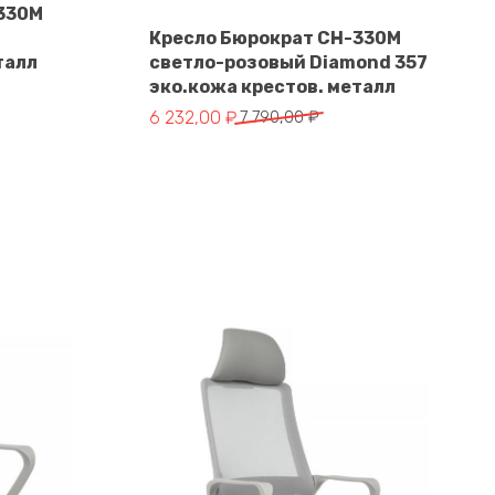
330M
В корзину
Кресло Бюрократ CH-330M
талл
светло-розовый Diamond 357
эко.кожа крестов. металл
Первоначальная
Текущая
6 232,00
₽
7 790,00
₽
цена
цена:
составляла
6
7
232,00 ₽.
790,00 ₽.