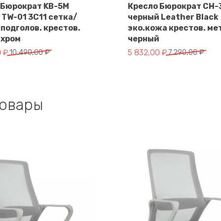
 Бюрократ KB-5M
Кресло Бюрократ CH-
TW-01 3C11 сетка/
черный Leather Black
В корзину
 подголов. крестов.
эко.кожа крестов. ме
 хром
черный
чальная
Первоначальная
Текущая
0
₽
10 490,00
₽
5 832,00
₽
7 290,00
₽
цена
цена:
яла
составляла
5
.
7
832,00 ₽.
.
290,00 ₽.
товары