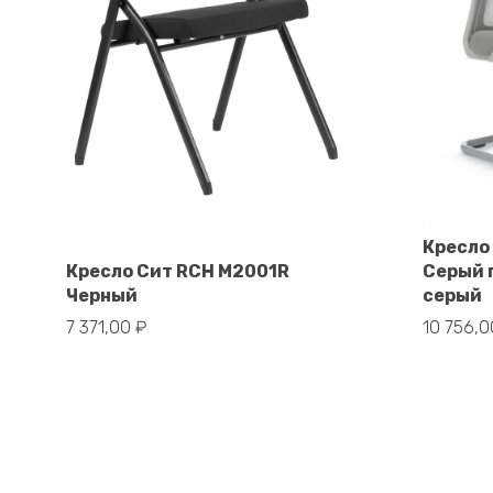
Кресло
В корзину
Кресло Сит RCH M2001R
Серый 
Черный
серый
7 371,00
₽
10 756,