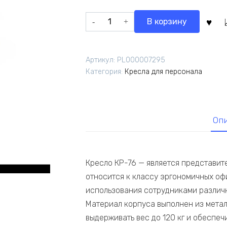
составляла
7
Количество
В корзину
9
888,00 ₽.
товара
860,00 ₽.
Кресло
КР-76
Артикул:
PL000007295
TW-
Категория:
Кресла для персонала
01
TW-
11
крестовина
Оп
хром
Бордовый/
черный
Кресло КР-76 — является представи
относится к классу эргономичных оф
использования сотрудниками различ
Материал корпуса выполнен из метал
выдерживать вес до 120 кг и обеспеч