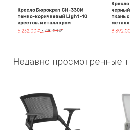
Кресло
В корзину
Кресло Бюрократ CH-330M
черный 
темно-коричневый Light-10
ткань с
крестов. металл хром
металл
Первоначальная
Текущая
Первона
Текущая
6 232,00
₽
7 790,00
₽
8 392,0
цена
цена:
цена
цена:
составляла
6
составл
8
7
232,00 ₽.
10
392,00 ₽
790,00 ₽.
490,00 ₽
Недавно просмотренные 