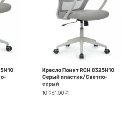
25M10
Кресло Поинт RCH 8325H10
ло-
Серый пластик/Светло-
В корзину
серый
10 961,00
₽