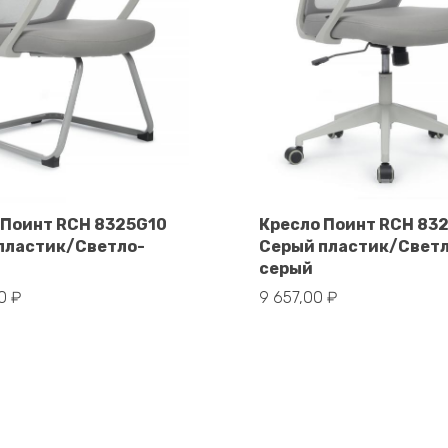
 Поинт RCH 8325G10
Кресло Поинт RCH 83
пластик/Светло-
Серый пластик/Свет
В корзину
В корзину
серый
00
₽
9 657,00
₽