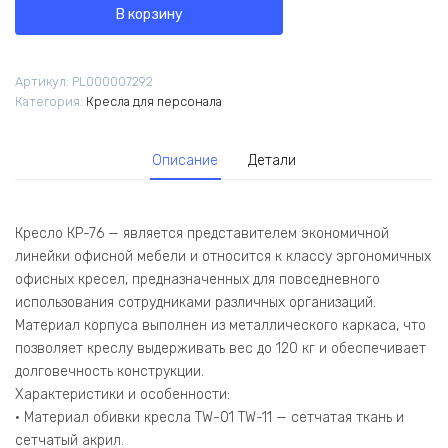
Кресло
В корзину
КР-76
TW-
01
Артикул:
PL000007292
TW-
Категория:
Кресла для персонала
11
крестовина
металлическая
Описание
Детали
Зеленый/
черный
Кресло КР-76 — является представителем экономичной
линейки офисной мебели и относится к классу эргономичных
офисных кресел, предназначенных для повседневного
использования сотрудниками различных организаций.
Материал корпуса выполнен из металлического каркаса, что
позволяет креслу выдерживать вес до 120 кг и обеспечивает
долговечность конструкции.
Характеристики и особенности:
• Материал обивки кресла TW-01 TW-11 — сетчатая ткань и
сетчатый акрил.