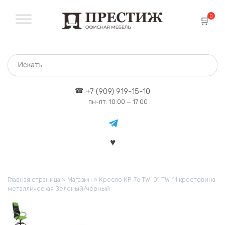
Перейти
к
0
содержанию
+7 (909) 919-15-10
пн-пт: 10:00 — 17:00
Главная страница
»
Магазин
»
Кресло КР-76 TW-01 TW-11 крестовина
металлическая Зеленый/черный