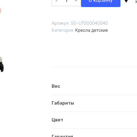
В корзину
5
006,50 ₽.
товара
890,00 ₽.
Кресло
ЛОЛО
Артикул:
SG-UT000040040
Sweet
Категория:
Кресла детские
пластик
белый
Вес
Габариты
Цвет
Гарантия