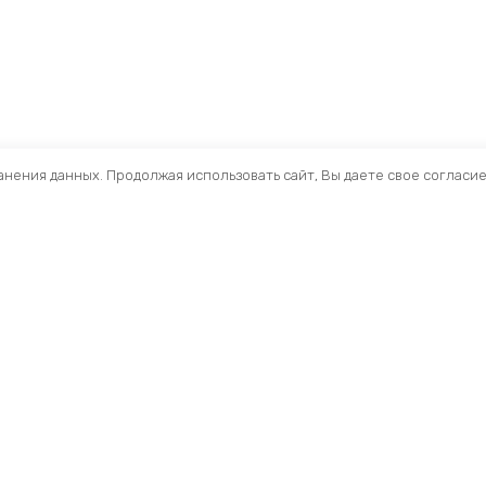
ранения данных. Продолжая использовать сайт, Вы даете свое согласи
Помощь
Разделы
О компании
Кресла и стулья
Доставка
Столы
Обзоры
Тумбы
Публичная оферта
Шкафы
Вопросы и ответы
Стеллажи ЛДСП