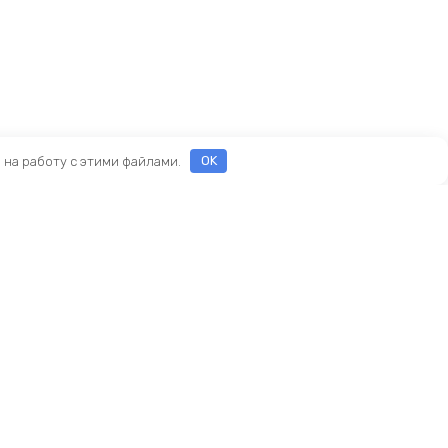
е на работу с этими файлами.
OK
Реквизиты
ООО «ПРЕСТИЖ»
ИНН 7116160253
ОГРН 1207100010468