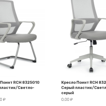
 Поинт RCH 8325G10
Кресло Поинт RCH 83
пластик/Светло-
Серый пластик/Свет
В корзину
В корзину
серый
00
₽
0,00
₽