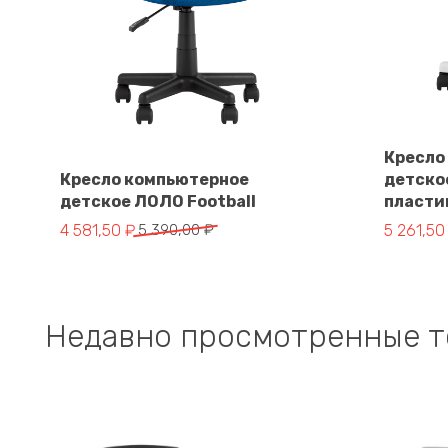
Кресло
Кресло компьютерное
детско
детское ЛОЛО Football
пласти
В корзину
Первоначальная
Текущая
Первона
Текущая
4 581,50
₽
5 390,00
₽
5 261,5
цена
цена:
цена
цена:
составляла
4
составл
5
5
581,50 ₽.
6
261,50 ₽.
390,00 ₽.
190,00 ₽
Недавно просмотренные 