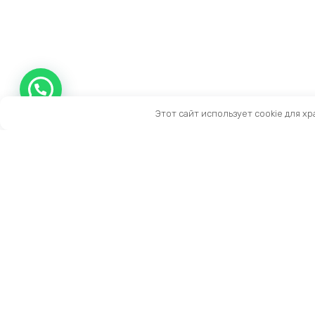
Этот сайт использует cookie для х
Контакты
Тел:
+7 (909) 919-15-10
Email:
info@prestige-life.ru
пн-пт: 10:00 — 17:00