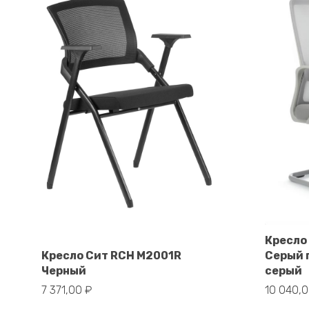
Кресло
В корзину
Кресло Сит RCH M2001R
Серый 
Черный
серый
7 371,00
₽
10 040,