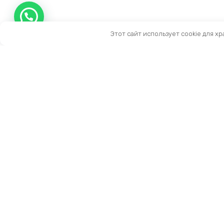
Этот сайт использует cookie для х
Контакты
Тел:
+7 (909) 919-15-10
Email:
info@prestige-life.ru
пн-пт: 10:00 — 17:00