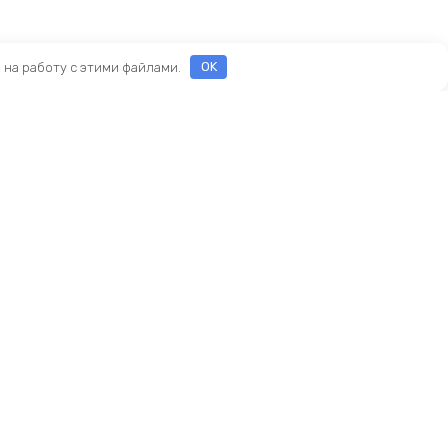
е на работу с этими файлами.
OK
Реквизиты
ООО «ПРЕСТИЖ»
ИНН 7116160253
ОГРН 1207100010468
ны
и