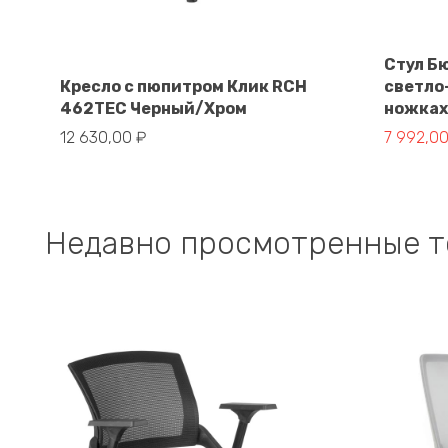
Стул Б
В корзину
Кресло с пюпитром Клик RCH
светло
462TEC Черный/Хром
ножках
Первона
Текущая
12 630,00
₽
7 992,0
цена
цена:
составл
7
9
992,00 ₽
990,00 ₽
Недавно просмотренные 