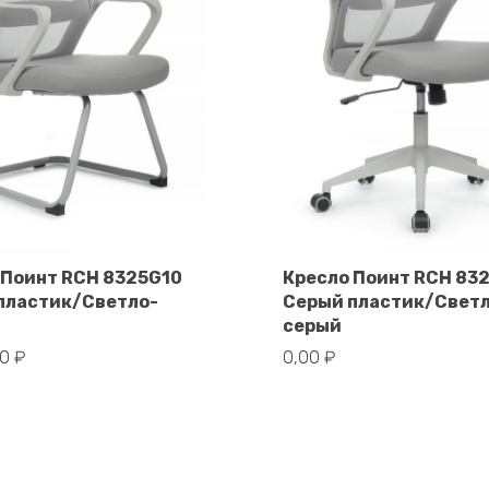
 Поинт RCH 8325G10
Кресло Поинт RCH 83
пластик/Светло-
Серый пластик/Свет
В корзину
В корзину
серый
00
₽
0,00
₽