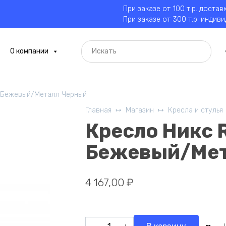
При заказе от 100 т.р. достав
При заказе от 300 т.р. индив
О компании
 Бежевый/Металл Черный
Главная
Магазин
Кресла и стулья
Кресло Никс
Бежевый/Мет
4 167,00
₽
Количество