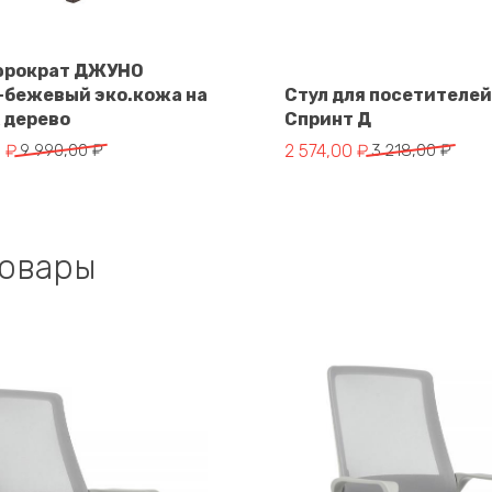
В корзину
юрократ ДЖУНО
-бежевый эко.кожа на
Стул для посетителей
В корзину
 дерево
Спринт Д
чальная
Первоначальная
Текущая
0
₽
9 990,00
₽
2 574,00
₽
3 218,00
₽
цена
цена:
яла
составляла
2
.
3
574,00 ₽.
.
218,00 ₽.
товары