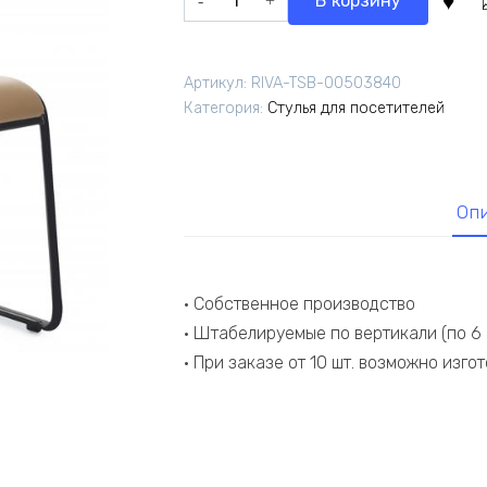
В корзину
товара
Кресло
Никс
Артикул:
RIVA-TSB-00503840
RCH
Категория:
Стулья для посетителей
OMKL-
02B
Бежевый/
Металл
Оп
Черный
• Собственное производство
• Штабелируемые по вертикали (по 6 
• При заказе от 10 шт. возможно изго