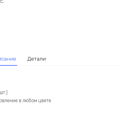
исание
Детали
шт.)
товление в любом цвете