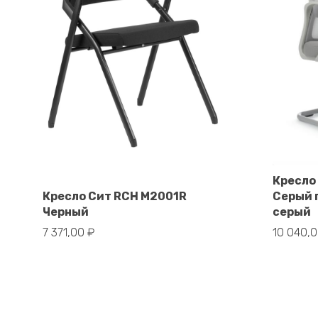
Кресло
В корзину
Кресло Сит RCH M2001R
Серый 
Черный
серый
7 371,00
₽
10 040,