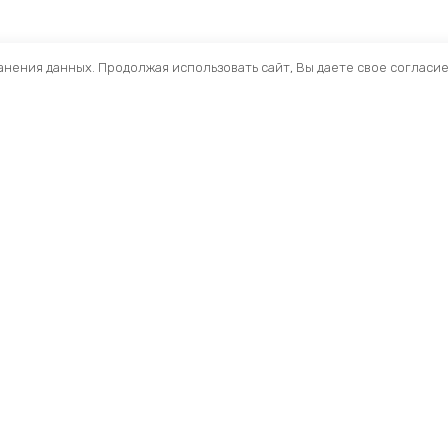
ранения данных. Продолжая использовать сайт, Вы даете свое согласи
Помощь
Разделы
О компании
Кресла и стулья
Доставка
Столы
Обзоры
Тумбы
Публичная оферта
Шкафы
Вопросы и ответы
Стеллажи ЛДСП
Профиль
Ресепшн
Мои заказы
Акустические Экра
Складские стеллаж