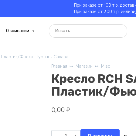
При заказе от 100 т.р. достав
При заказе от 300 т.р. индив
О компании
 Пластик/Фьюжн Пустыня Сахара
Главная
Магазин
Misc
Кресло RCH 
Пластик/Фью
0,00
₽
Количество