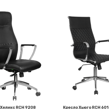
 Хеликс RCH 9208
Кресло Хьюго RCH 601