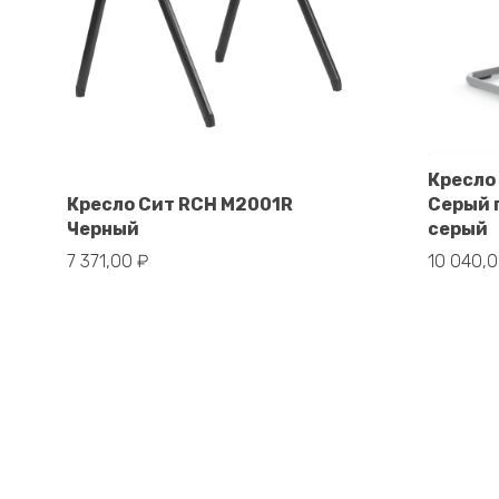
Кресло
В корзину
Кресло Сит RCH M2001R
Серый 
Черный
серый
7 371,00
₽
10 040,