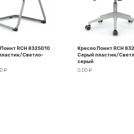
 Поинт RCH 8325G10
Кресло Поинт RCH 83
пластик/Светло-
Серый пластик/Свет
В корзину
В корзину
серый
00
₽
0,00
₽