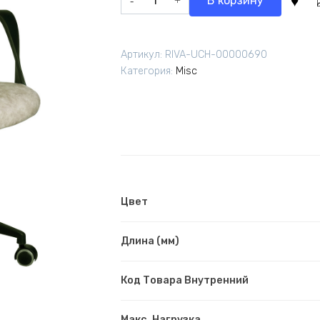
В корзину
товара
Кресло
RCH
Артикул:
RIVA-UCH-00000690
SAKURA
Категория:
Misc
Черный
Пластик/
Фьюжн
Пустыня
Сахара
Цвет
Длина (мм)
Код Товара Внутренний
Макс. Нагрузка