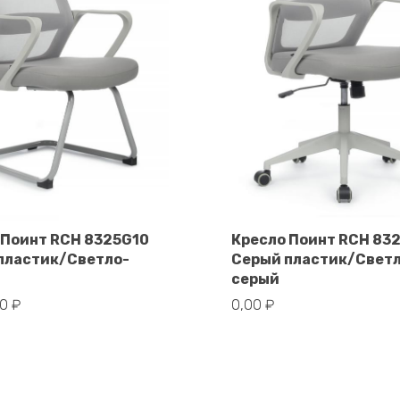
 Поинт RCH 8325G10
Кресло Поинт RCH 83
пластик/Светло-
Серый пластик/Свет
В корзину
В корзину
серый
00
₽
0,00
₽