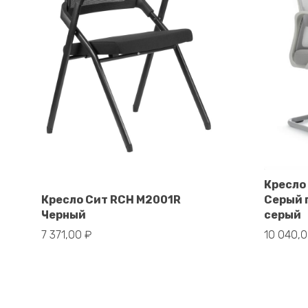
Кресло
В корзину
Кресло Сит RCH M2001R
Серый 
Черный
серый
7 371,00
₽
10 040,