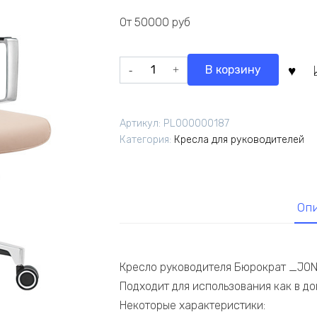
составляла
70
От 50000 руб
87
392,00 ₽.
990,00 ₽.
Количество
В корзину
товара
Кресло
руководителя
Артикул:
PL000000187
Бюрократ
Категория:
Кресла для руководителей
_JONS
бежевый
кожа
крестов.
Оп
алюминий
Кресло руководителя Бюрократ _JONS
Подходит для использования как в до
Некоторые характеристики: