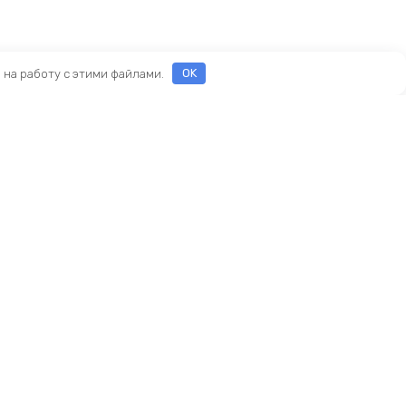
е на работу с этими файлами.
OK
Реквизиты
ООО «ПРЕСТИЖ»
ИНН 7116160253
ОГРН 1207100010468
ны
и