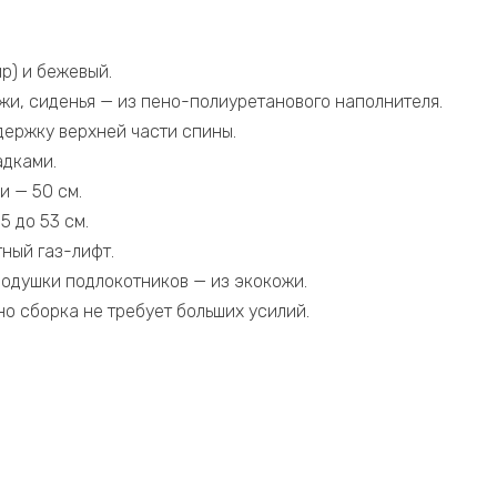
р) и бежевый.
ожи, сиденья — из пено-полиуретанового наполнителя.
держку верхней части спины.
адками.
и — 50 см.
5 до 53 см.
тный газ-лифт.
подушки подлокотников — из экокожи.
но сборка не требует больших усилий.