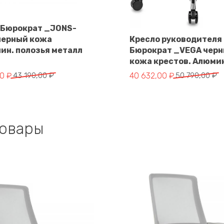
 Бюрократ _JONS-
В корзину
черный кожа
Кресло руководителя
ин. полозья металл
Бюрократ _VEGA чер
В корзину
кожа крестов. Алюми
чальная
Первоначальная
Текущая
00
₽
43 190,00
₽
40 632,00
₽
50 790,00
₽
цена
цена:
яла
составляла
40
.
50
632,00 ₽.
.
790,00 ₽.
товары