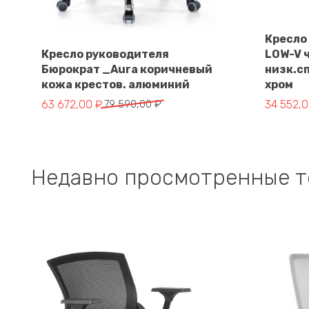
Кресло
Кресло руководителя
LOW-V 
Бюрократ _Aura коричневый
низк.сп
В корзину
кожа крестов. алюминий
хром
Первоначальная
Текущая
Первона
Текущая
63 672,00
₽
79 590,00
₽
34 552,
цена
цена:
цена
цена:
составляла
63
составл
34
79
672,00 ₽.
43
552,00 ₽
590,00 ₽.
190,00 ₽
Недавно просмотренные 