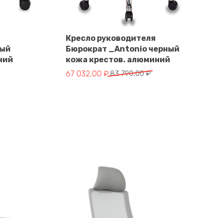
Кресло руководителя
ный
Бюрократ _Antonio черный
В корзину
ний
кожа крестов. алюминий
Первоначальная
Текущая
67 032,00
₽
83 790,00
₽
цена
цена:
составляла
67
83
032,00 ₽.
790,00 ₽.