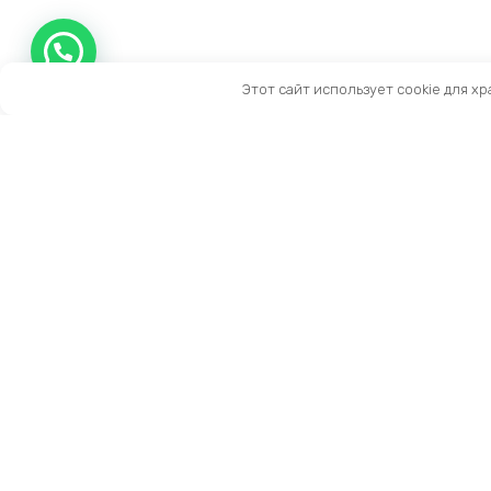
Этот сайт использует cookie для х
Контакты
Тел:
+7 (909) 919-15-10
Email:
info@prestige-life.ru
пн-пт: 10:00 — 17:00