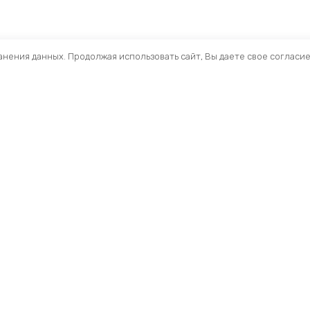
ранения данных. Продолжая использовать сайт, Вы даете свое согласи
Помощь
Разделы
О компании
Кресла и стулья
Доставка
Столы
Обзоры
Тумбы
Публичная оферта
Шкафы
Вопросы и ответы
Стеллажи ЛДСП
Профиль
Ресепшн
Мои заказы
Акустические Экра
Складские стеллаж