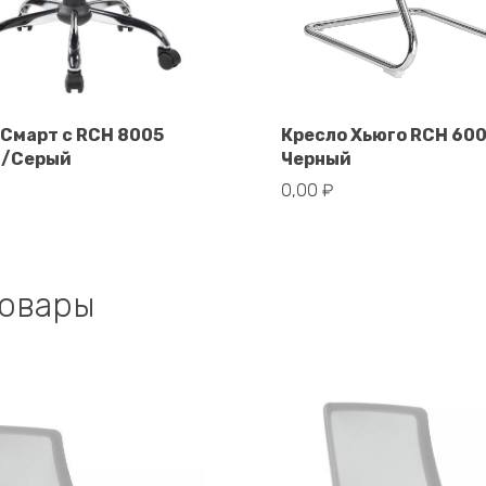
 Смарт с RCH 8005
Кресло Хьюго RCH 600
В корзину
й/Серый
Черный
В корзину
0,00
₽
товары