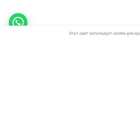
Этот сайт использует cookie для х
Контакты
Тел:
+7 (909) 919-15-10
Email:
info@prestige-life.ru
пн-пт: 10:00 — 17:00