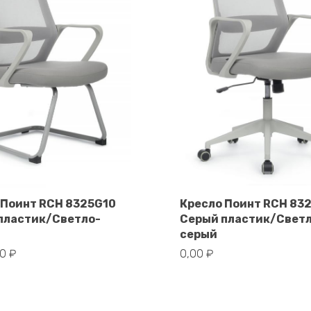
 Поинт RCH 8325G10
Кресло Поинт RCH 83
пластик/Светло-
Серый пластик/Свет
В корзину
В корзину
серый
00
₽
0,00
₽