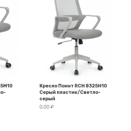
25M10
Кресло Поинт RCH 8325H10
ло-
Серый пластик/Светло-
В корзину
серый
0,00
₽