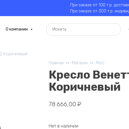
При заказе от 100 т.р. достав
При заказе от 300 т.р. индив
О компании
12 Коричневый
Главная
Магазин
Misc
Кресло Венет
Коричневый
78 666,00
₽
Нет в наличии