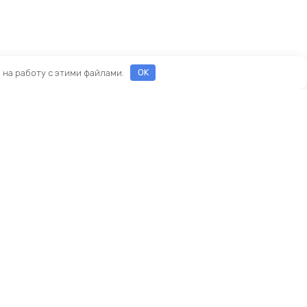
е на работу с этими файлами.
OK
Реквизиты
ООО «ПРЕСТИЖ»
ИНН 7116160253
ОГРН 1207100010468
ны