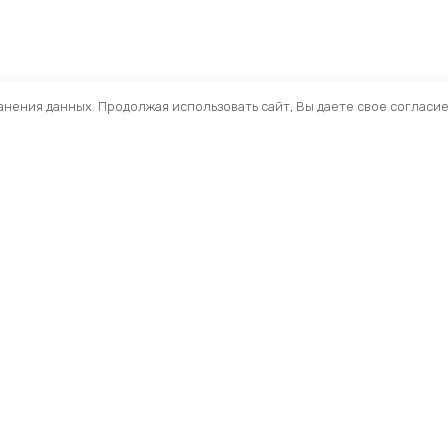
ранения данных. Продолжая использовать сайт, Вы даете свое согласи
Помощь
Разделы
О компании
Кресла и стулья
Доставка
Столы
Обзоры
Тумбы
Публичная оферта
Шкафы
Вопросы и ответы
Стеллажи ЛДСП
Профиль
Ресепшн
Мои заказы
Акустические Экра