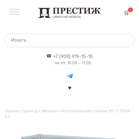
Перейти
к
0
содержанию
+7 (909) 919-15-10
пн-пт: 10:00 — 17:00
Главная страница
»
Магазин
»
Металлический стеллаж МС-Т 15764-
2.0