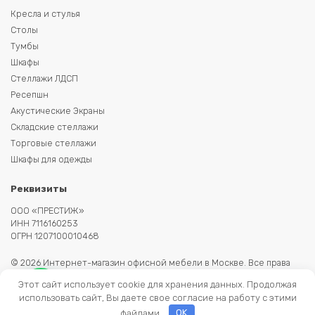
Кресла и стулья
Столы
Тумбы
Шкафы
Стеллажи ЛДСП
Ресепшн
Акустические Экраны
Складские стеллажи
Торговые стеллажи
Шкафы для одежды
Реквизиты
ООО «ПРЕСТИЖ»
ИНН 7116160253
ОГРН 1207100010468
© 2026 Интернет-магазин офисной мебели в Москве. Все права
защищены. Копирование информации запрещено. Информация на
Этот сайт использует cookie для хранения данных. Продолжая
сайте не является публичной офертой.
использовать сайт, Вы даете свое согласие на работу с этими
файлами.
OK