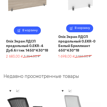
В корзину
В корзину
Onix Экран ЛДСП
Onix Экран ЛДСП
продольный O.EKR-0
продольный O.EKR-4
Белый Бриллиант
Дуб Аттик 1450*430*18
650*430*18
Первоначальная
Текущая
Первоначальная
Текущая
2 683,00
₽
3 354,00
₽
1 698,00
₽
2 122,00
₽
цена
цена:
цена
цена:
составляла
2
составляла
1
3
683,00 ₽.
2
698,00 ₽.
Недавно просмотренные товары
354,00 ₽.
122,00 ₽.