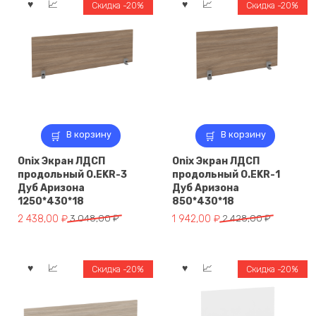
Скидка -20%
Скидка -20%
В корзину
В корзину
Onix Экран ЛДСП
Onix Экран ЛДСП
продольный O.EKR-3
продольный O.EKR-1
Дуб Аризона
Дуб Аризона
1250*430*18
850*430*18
Первоначальная
Текущая
Первоначальная
Текущая
2 438,00
₽
3 048,00
₽
1 942,00
₽
2 428,00
₽
цена
цена:
цена
цена:
составляла
2
составляла
1
3
438,00 ₽.
2
942,00 ₽.
Скидка -20%
Скидка -20%
048,00 ₽.
428,00 ₽.