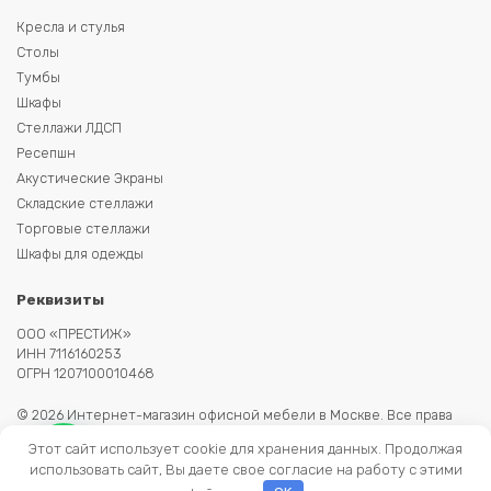
Кресла и стулья
Столы
Тумбы
Шкафы
Стеллажи ЛДСП
Ресепшн
Акустические Экраны
Складские стеллажи
Торговые стеллажи
Шкафы для одежды
Реквизиты
ООО «ПРЕСТИЖ»
ИНН 7116160253
ОГРН 1207100010468
© 2026 Интернет-магазин офисной мебели в Москве. Все права
защищены. Копирование информации запрещено. Информация на
Этот сайт использует cookie для хранения данных. Продолжая
сайте не является публичной офертой.
использовать сайт, Вы даете свое согласие на работу с этими