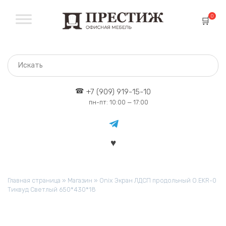
Перейти
к
0
содержанию
+7 (909) 919-15-10
пн-пт: 10:00 — 17:00
Главная страница
»
Магазин
»
Onix Экран ЛДСП продольный O.EKR-0
Тиквуд Светлый 650*430*18