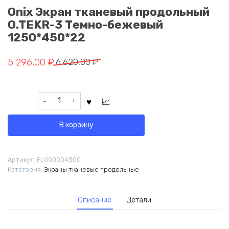
Onix Экран тканевый продольный
O.TEKR-3 Темно-бежевый
1250*450*22
Первоначальная
Текущая
5 296,00
₽
6 620,00
₽
цена
цена:
составляла
5
Количество
6
296,00 ₽.
товара
620,00 ₽.
Onix
В корзину
Экран
тканевый
продольный
Артикул:
PL000004300
O.TEKR-
Категория:
Экраны тканевые продольные
3
Темно-
бежевый
Описание
Детали
1250*450*22