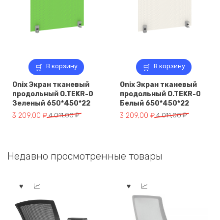
В корзину
В корзину
Onix Экран тканевый
Onix Экран тканевый
продольный O.TEKR-0
продольный O.TEKR-0
Зеленый 650*450*22
Белый 650*450*22
Первоначальная
Текущая
Первоначальная
Текущая
3 209,00
₽
4 011,00
₽
3 209,00
₽
4 011,00
₽
цена
цена:
цена
цена:
составляла
3
составляла
3
4
209,00 ₽.
4
209,00 ₽.
Недавно просмотренные товары
011,00 ₽.
011,00 ₽.