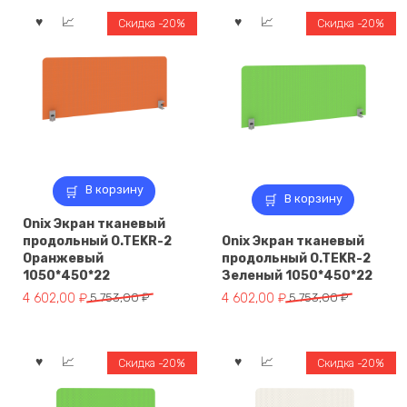
Скидка -20%
Скидка -20%
В корзину
В корзину
Onix Экран тканевый
продольный O.TEKR-2
Onix Экран тканевый
Оранжевый
продольный O.TEKR-2
1050*450*22
Зеленый 1050*450*22
Первоначальная
Текущая
Первоначальная
Текущая
4 602,00
₽
5 753,00
₽
4 602,00
₽
5 753,00
₽
цена
цена:
цена
цена:
составляла
4
составляла
4
5
602,00 ₽.
5
602,00 ₽.
Скидка -20%
Скидка -20%
753,00 ₽.
753,00 ₽.