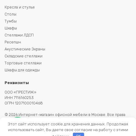
Кресла и стулья
Столы
Тумбы
Шкафы
Стеллажи ЛДСП
Ресепшн
Акустические Экраны
Складские стеллажи
Торговые стеллажи
Шкафы для одежды
Реквизиты
ООО «ПРЕСТИЖ»
ИНН 7116160253
ОГРН 1207100010468
© 2026 Интернет-магазин офисной мебели в Москве. Все права
защищены. Копирование информации запрещено. Информация на
Этот сайт использует cookie для хранения данных. Продолжая
сайте не является публичной офертой.
использовать сайт, Вы даете свое согласие на работу с этими