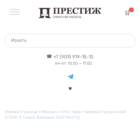
Перейти
к
0
содержанию
+7 (909) 919-15-10
пн-пт: 10:00 — 17:00
Главная страница
»
Магазин
»
Onix Экран тканевый продольный
O.TEKR-3 Темно-бежевый 1250*450*22