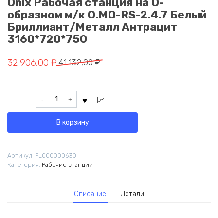
Onix Рабочая станция на О-
образном м/к O.MO-RS-2.4.7 Белый
Бриллиант/Металл Антрацит
3160*720*750
Первоначальная
Текущая
32 906,00
₽
41 132,00
₽
цена
цена:
составляла
32
Количество
41
906,00 ₽.
товара
132,00 ₽.
Onix
В корзину
Рабочая
станция
на
Артикул:
PL000000630
О-
Категория:
Рабочие станции
образном
м/
к
Описание
Детали
O.MO-
RS-