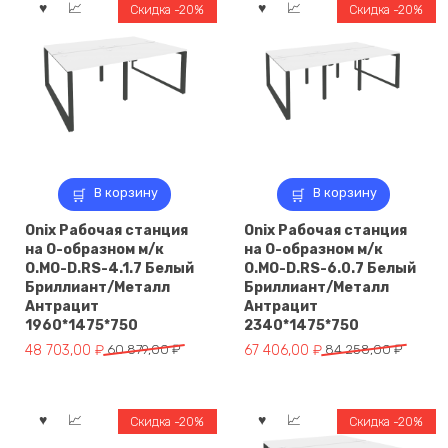
Скидка -20%
Скидка -20%
В корзину
В корзину
Onix Рабочая станция
Onix Рабочая станция
на О-образном м/к
на О-образном м/к
O.MO-D.RS-4.1.7 Белый
O.MO-D.RS-6.0.7 Белый
Бриллиант/Металл
Бриллиант/Металл
Антрацит
Антрацит
1960*1475*750
2340*1475*750
Первоначальная
Текущая
Первоначальная
Текущая
48 703,00
₽
60 879,00
₽
67 406,00
₽
84 258,00
₽
цена
цена:
цена
цена:
составляла
48
составляла
67
60
703,00 ₽.
84
406,00 ₽.
Скидка -20%
Скидка -20%
879,00 ₽.
258,00 ₽.