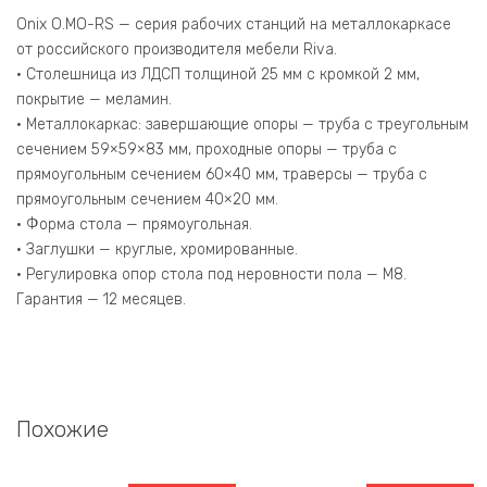
2.4.7
Белый
Onix O.MO-RS — серия рабочих станций на металлокаркасе
Бриллиант/
от российского производителя мебели Riva.
Металл
• Столешница из ЛДСП толщиной 25 мм с кромкой 2 мм,
Антрацит
покрытие — меламин.
3160*720*750
• Металлокаркас: завершающие опоры — труба с треугольным
сечением 59×59×83 мм, проходные опоры — труба с
прямоугольным сечением 60×40 мм, траверсы — труба с
прямоугольным сечением 40×20 мм.
• Форма стола — прямоугольная.
• Заглушки — круглые, хромированные.
• Регулировка опор стола под неровности пола — М8.
Гарантия — 12 месяцев.
Похожие