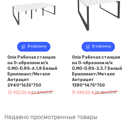
В корзину
В корзину
Onix Рабочая станция
Onix Рабочая станция
на О-образном м/к
на О-образном м/к
O.MO-D.RS-6.1.8 Белый
O.MO-D.RS-2.3.7 Белый
Бриллиант/Металл
Бриллиант/Металл
Антрацит
Антрацит
2940*1635*750
1380*1475*750
Первоначальная
Текущая
Первоначальная
Текущая
73 902,00
₽
92 377,00
₽
31 344,00
₽
39 180,00
₽
цена
цена:
цена
цена:
составляла
73
составляла
31
92
902,00 ₽.
39
344,00 ₽.
Недавно просмотренные товары
377,00 ₽.
180,00 ₽.