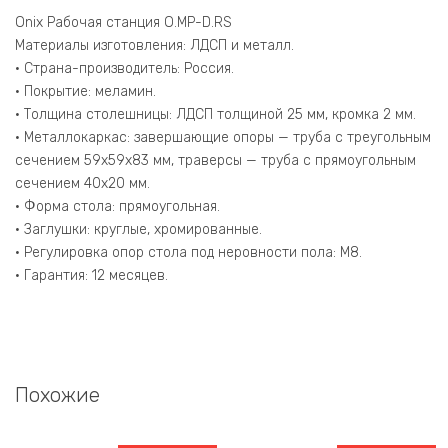
2.1.7
Белый
Onix Рабочая станция O.MP-D.RS
Бриллиант/
Материалы изготовления: ЛДСП и металл.
Металл
• Страна-производитель: Россия.
Антрацит
• Покрытие: меламин.
980*1475*750
• Толщина столешницы: ЛДСП толщиной 25 мм, кромка 2 мм.
• Металлокаркас: завершающие опоры — труба с треугольным
сечением 59х59х83 мм, траверсы — труба с прямоугольным
сечением 40х20 мм.
• Форма стола: прямоугольная.
• Заглушки: круглые, хромированные.
• Регулировка опор стола под неровности пола: М8.
• Гарантия: 12 месяцев.
Похожие