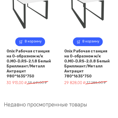
В корзину
В корзину
Onix Рабочая станция
Onix Рабочая станция
на О-образном м/к
на О-образном м/к
O.MO-D.RS-2.1.8 Белый
O.MO-D.RS-2.0.8 Белый
Бриллиант/Металл
Бриллиант/Металл
Антрацит
Антрацит
980*1635*750
780*1635*750
Первоначальная
Текущая
Первоначальная
Текущая
30 913,00
₽
38 641,00
₽
29 828,00
₽
37 285,00
₽
цена
цена:
цена
цена:
составляла
30
составляла
29
38
913,00 ₽.
37
828,00 ₽.
Недавно просмотренные товары
641,00 ₽.
285,00 ₽.