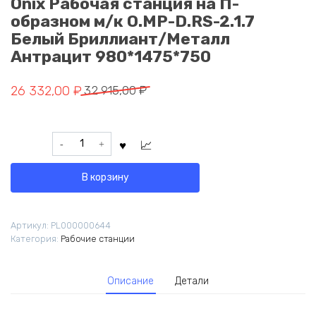
Onix Рабочая станция на П-
образном м/к O.MP-D.RS-2.1.7
Белый Бриллиант/Металл
Антрацит 980*1475*750
Первоначальная
Текущая
26 332,00
₽
32 915,00
₽
цена
цена:
составляла
26
Количество
32
332,00 ₽.
товара
915,00 ₽.
Onix
В корзину
Рабочая
станция
на
Артикул:
PL000000644
П-
Категория:
Рабочие станции
образном
м/
к
Описание
Детали
O.MP-
D.RS-