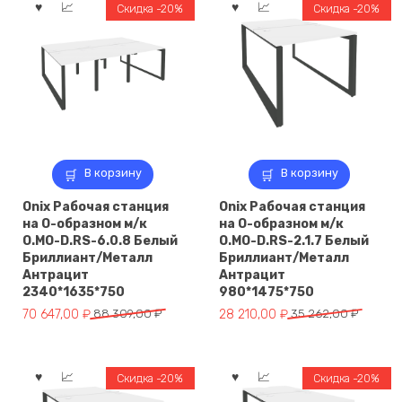
Скидка -20%
Скидка -20%
В корзину
В корзину
Onix Рабочая станция
Onix Рабочая станция
на О-образном м/к
на О-образном м/к
O.MO-D.RS-6.0.8 Белый
O.MO-D.RS-2.1.7 Белый
Бриллиант/Металл
Бриллиант/Металл
Антрацит
Антрацит
2340*1635*750
980*1475*750
Первоначальная
Текущая
Первоначальная
Текущая
70 647,00
₽
88 309,00
₽
28 210,00
₽
35 262,00
₽
цена
цена:
цена
цена:
составляла
70
составляла
28
88
647,00 ₽.
35
210,00 ₽.
Скидка -20%
Скидка -20%
309,00 ₽.
262,00 ₽.