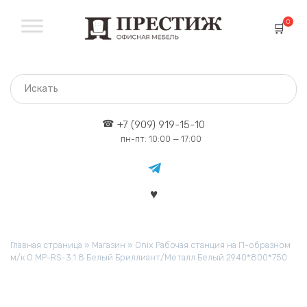
Перейти
к
0
содержанию
+7 (909) 919-15-10
пн-пт: 10:00 — 17:00
Главная страница
»
Магазин
»
Onix Рабочая станция на П-образном
м/к O.MP-RS-3.1.8 Белый Бриллиант/Металл Белый 2940*800*750