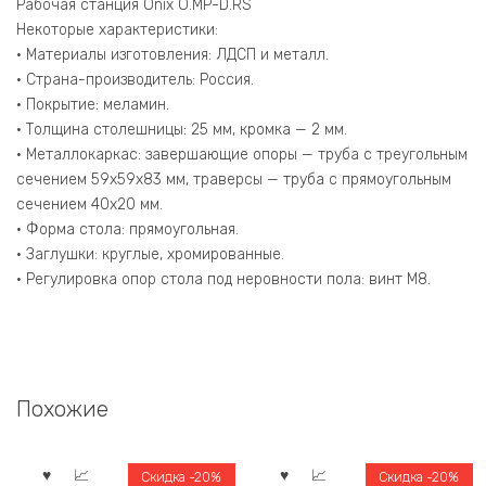
Белый
Рабочая станция Onix O.MP-D.RS
Бриллиант/
Некоторые характеристики:
Металл
• Материалы изготовления: ЛДСП и металл.
Белый
• Страна-производитель: Россия.
2940*800*750
• Покрытие: меламин.
• Толщина столешницы: 25 мм, кромка — 2 мм.
• Металлокаркас: завершающие опоры — труба с треугольным
сечением 59х59х83 мм, траверсы — труба с прямоугольным
сечением 40х20 мм.
• Форма стола: прямоугольная.
• Заглушки: круглые, хромированные.
• Регулировка опор стола под неровности пола: винт М8.
Похожие
Скидка -20%
Скидка -20%