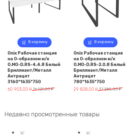
В корзину
В корзину
Onix Рабочая станция
Onix Рабочая станция
на О-образном м/к
на О-образном м/к
O.MO-D.RS-4.4.8 Белый
O.MO-D.RS-2.0.8 Белый
Бриллиант/Металл
Бриллиант/Металл
Антрацит
Антрацит
3160*1635*750
780*1635*750
Первоначальная
Текущая
Первоначальная
Текущая
60 903,00
₽
76 129,00
₽
29 828,00
₽
37 285,00
₽
цена
цена:
цена
цена:
составляла
60
составляла
29
76
903,00 ₽.
37
828,00 ₽.
Недавно просмотренные товары
129,00 ₽.
285,00 ₽.