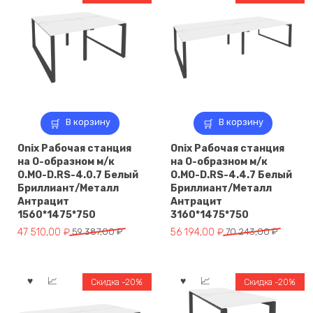
В корзину
В корзину
Onix Рабочая станция
Onix Рабочая станция
на О-образном м/к
на О-образном м/к
O.MO-D.RS-4.0.7 Белый
O.MO-D.RS-4.4.7 Белый
Бриллиант/Металл
Бриллиант/Металл
Антрацит
Антрацит
1560*1475*750
3160*1475*750
Первоначальная
Текущая
Первоначальная
Текущая
47 510,00
₽
59 387,00
₽
56 194,00
₽
70 243,00
₽
цена
цена:
цена
цена:
составляла
47
составляла
56
59
510,00 ₽.
70
194,00 ₽.
Скидка -20%
Скидка -20%
387,00 ₽.
243,00 ₽.