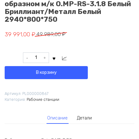
образном м/к O.MP-RS-3.1.8 Белый
Бриллиант/Металл Белый
2940*800*750
Первоначальная
Текущая
39 991,00
₽
49 989,00
₽
цена
цена:
составляла
39
Количество
49
991,00 ₽.
товара
989,00 ₽.
Onix
В корзину
Рабочая
станция
на
Артикул:
PL000000867
П-
Категория:
Рабочие станции
образном
м/
к
Описание
Детали
O.MP-
RS-
3.1.8