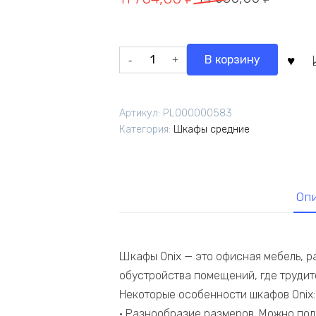
цена
цена:
составляла
11
Количество
В корзину
14
704,00 ₽.
товара
630,00 ₽.
Onix
Шкаф
Артикул:
PL000000583
средний
Категория:
Шкафы средние
узкий
левый
O.SU-
2.4
Оп
R
(L)
black
Шкафы Onix — это офисная мебель, р
Белый
Бриллиант/Cтекло
обустройства помещений, где трудитс
Black
Некоторые особенности шкафов Onix:
400*420*1207
• Разнообразие размеров. Можно под