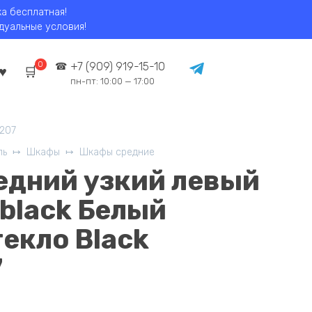
ка бесплатная!
идуальные условия!
0
+7 (909) 919-15-10
пн-пт: 10:00 — 17:00
1207
ль
Шкафы
Шкафы средние
едний узкий левый
 black Белый
екло Black
7