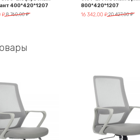
В корзину
В корзину
ант 400*420*1207
800*420*1207
чальная
Первоначальная
Текущая
0
₽
8 760,00
₽
16 342,00
₽
20 427,00
₽
цена
цена:
яла
составляла
16
.
20
342,00 ₽.
.
427,00 ₽.
товары