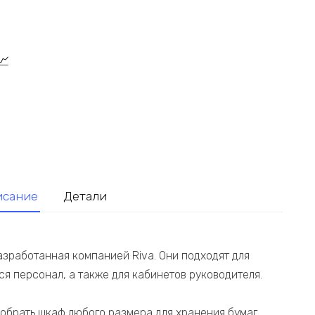
исание
Детали
азработанная компанией Riva. Они подходят для
я персонал, а также для кабинетов руководителя.
обрать шкаф любого размера для хранения бумаг,