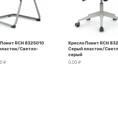
 Поинт RCH 8325G10
Кресло Поинт RCH 83
пластик/Светло-
Серый пластик/Свет
В корзину
В корзину
серый
00
₽
0,00
₽