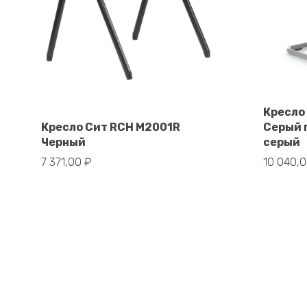
Кресло
В корзину
Кресло Сит RCH M2001R
Серый 
Черный
серый
7 371,00
₽
10 040,