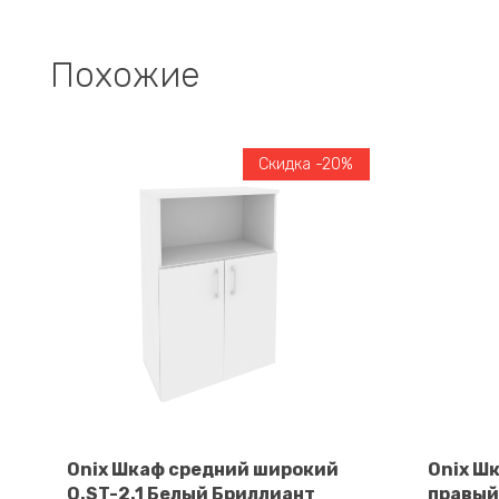
Похожие
Скидка -20%
Onix Шкаф средний широкий
Onix Ш
O.ST-2.1 Белый Бриллиант
правый 