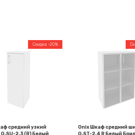
Скидка -20%
Ск
каф средний узкий
Onix Шкаф средний ш
O.SU-2.3 (R) Белый
O.ST-2.4 R Белый Бри