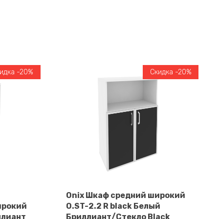
идка -20%
Скидка -20%
Onix Шкаф средний широкий
ирокий
O.ST-2.2 R black Белый
В корзину
ллиант
Бриллиант/Cтекло Black