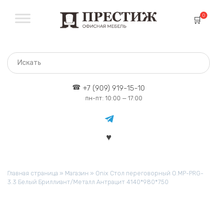
Перейти
к
0
содержанию
+7 (909) 919-15-10
пн-пт: 10:00 — 17:00
Главная страница
»
Магазин
»
Onix Стол переговорный O.MP-PRG-
3.3 Белый Бриллиант/Металл Антрацит 4140*980*750