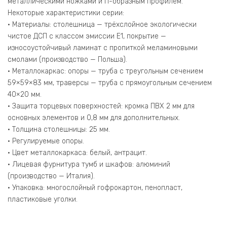
металлическими ножками и П-образным профилем.
Некоторые характеристики серии:
• Материалы: столешница — трёхслойное экологически
чистое ДСП с классом эмиссии Е1, покрытие —
износоустойчивый ламинат с пропиткой меламиновыми
смолами (производство — Польша).
• Металлокаркас: опоры — труба с треугольным сечением
59×59×83 мм, траверсы — труба с прямоугольным сечением
40×20 мм.
• Защита торцевых поверхностей: кромка ПВХ 2 мм для
основных элементов и 0,8 мм для дополнительных.
• Толщина столешницы: 25 мм.
• Регулируемые опоры.
• Цвет металлокаркаса: белый, антрацит.
• Лицевая фурнитура тумб и шкафов: алюминий
(производство — Италия).
• Упаковка: многослойный гофрокартон, пенопласт,
пластиковые уголки.