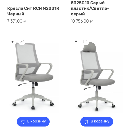
8325G10 Серый
Кресло Сит RCH M2001R
пластик/Светло-
Черный
серый
7 371,00
₽
10 756,00
₽
В корзину
В корзину