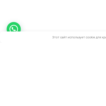
Этот сайт использует cookie для х
Контакты
Тел:
+7 (909) 919-15-10
Email:
info@prestige-life.ru
пн-пт: 10:00 — 17:00