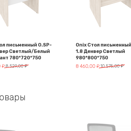
тол письменный O.SP-
Onix Стол письменный
нвер Светлый/Белый
1.8 Денвер Светлый
В корзину
В корзину
ант 780*720*750
980*800*750
чальная
Первоначальная
Текущая
0
₽
8 529,00
₽
8 460,00
₽
10 575,00
₽
цена
цена:
яла
составляла
8
.
10
460,00 ₽.
.
575,00 ₽.
товары