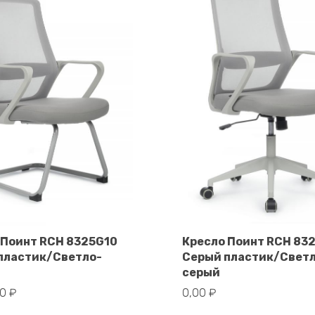
 Поинт RCH 8325G10
Кресло Поинт RCH 83
пластик/Светло-
Серый пластик/Свет
В корзину
В корзину
серый
00
₽
0,00
₽