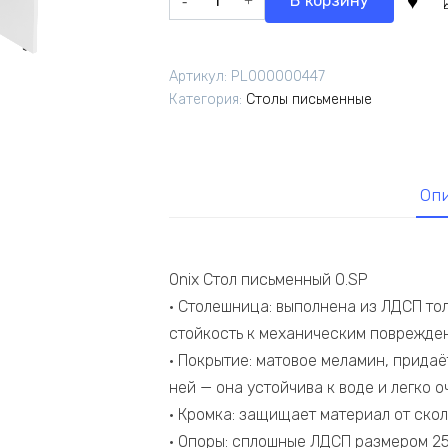
В корзину
12
630,00 ₽.
товара
038,00 ₽.
Onix
Стол
Артикул:
PL000000447
письменный
Категория:
Столы письменные
O.SP-
3.8
Белый
Бриллиант
Оп
1380*800*750
Onix Стол письменный O.SP
• Столешница: выполнена из ЛДСП то
стойкость к механическим поврежде
• Покрытие: матовое меламин, прида
ней — она устойчива к воде и легко о
• Кромка: защищает материал от скол
• Опоры: сплошные ЛДСП размером 25 