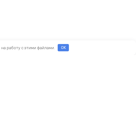
е на работу с этими файлами.
OK
Реквизиты
ООО «ПРЕСТИЖ»
ИНН 7116160253
ОГРН 1207100010468