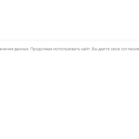
ранения данных. Продолжая использовать сайт, Вы даете свое согласи
Помощь
Разделы
О компании
Кресла и стулья
Доставка
Столы
Обзоры
Тумбы
Публичная оферта
Шкафы
Вопросы и ответы
Стеллажи ЛДСП