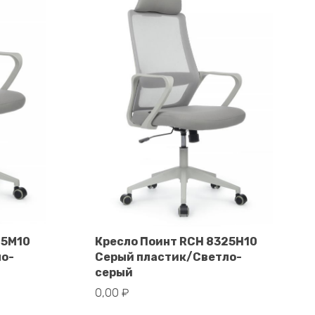
25M10
Кресло Поинт RCH 8325H10
ло-
Серый пластик/Светло-
В корзину
серый
0,00
₽