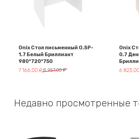
Onix Стол письменный O.SP-
Onix С
1.7 Белый Бриллиант
0.7 Де
В корзину
980*720*750
Брилли
Первоначальная
Текущая
Первона
Текущая
7 166,00
₽
8 957,00
₽
6 823,0
цена
цена:
цена
цена:
составляла
7
составл
6
8
166,00 ₽.
8
823,00 ₽
957,00 ₽.
529,00 ₽
Недавно просмотренные 