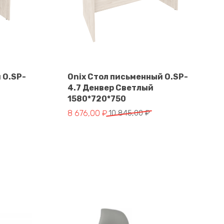
 O.SP-
Onix Стол письменный O.SP-
4.7 Денвер Светлый
В корзину
1580*720*750
Первоначальная
Текущая
8 676,00
₽
10 845,00
₽
цена
цена:
составляла
8
10
676,00 ₽.
845,00 ₽.