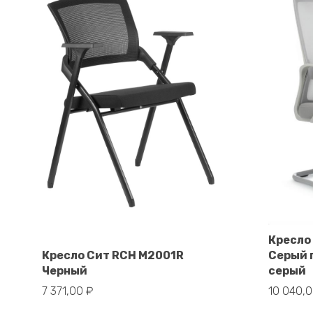
Кресло
В корзину
Кресло Сит RCH M2001R
Серый 
Черный
серый
7 371,00
₽
10 040,