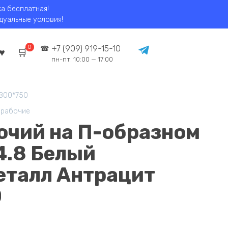
ка бесплатная!
идуальные условия!
0
+7 (909) 919-15-10
пн-пт: 10:00 — 17:00
*800*750
 рабочие
бочий на П-образном
4.8 Белый
еталл Антрацит
0