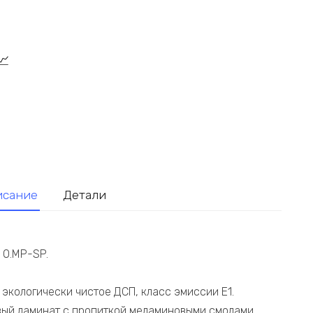
исание
Детали
 O.MP-SP.
экологически чистое ДСП, класс эмиссии Е1.
ивый ламинат с пропиткой меламиновыми смолами