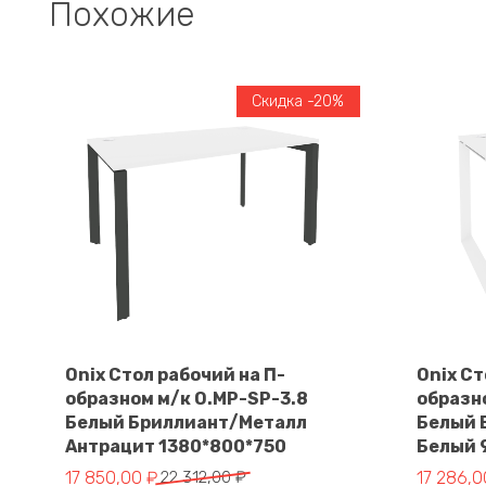
Похожие
Скидка -20%
Onix Стол рабочий на П-
Onix Ст
образном м/к O.MP-SP-3.8
образн
В корзину
Белый Бриллиант/Металл
Белый 
Антрацит 1380*800*750
Белый 
Первоначальная
Текущая
Первона
Текущая
17 850,00
₽
22 312,00
₽
17 286,