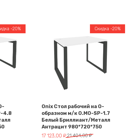
идка -20%
Скидка -20%
О-
Onix Стол рабочий на О-
P-4.8
образном м/к O.MO-SP-1.7
В корзину
талл
Белый Бриллиант/Металл
50
Антрацит 980*720*750
Первоначальная
Текущая
17 123,00
₽
21 404,00
₽