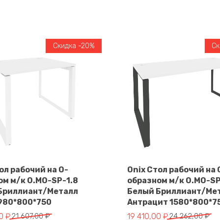
Скидка -20%
Ск
ол рабочий на О-
Onix Стол рабочий на 
ом м/к O.MO-SP-1.8
образном м/к O.MO-S
В корзину
В корзину
Бриллиант/Металл
Белый Бриллиант/Ме
980*800*750
Антрацит 1580*800*7
чальная
Первоначальная
Текущая
00
₽
21 607,00
₽
19 410,00
₽
24 262,00
₽