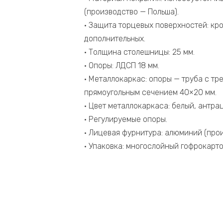
Антрацит
(производство — Польша).
1580*800*750
• Защита торцевых поверхностей: кро
дополнительных.
• Толщина столешницы: 25 мм.
• Опоры: ЛДСП 18 мм.
• Металлокаркас: опоры — труба с т
прямоугольным сечением 40×20 мм.
• Цвет металлокаркаса: белый, антрац
• Регулируемые опоры.
• Лицевая фурнитура: алюминий (прои
• Упаковка: многослойный гофрокарто