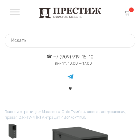
Перейти
к
0
содержанию
+7 (909) 919-15-10
пн-пт: 10:00 — 17:00
Главная страница
»
Магазин
»
Onix Тумба 4 ящика завершающая,
правая O.R-TV-4 (R) Антрацит 436*767*1185