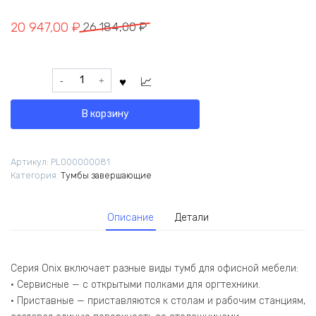
Первоначальная
Текущая
20 947,00
₽
26 184,00
₽
цена
цена:
составляла
20
Количество
26
947,00 ₽.
товара
184,00 ₽.
Onix
В корзину
Тумба
4
ящика
Артикул:
PL000000081
завершающая,
Категория:
Тумбы завершающие
правая
O.R-
TV-
Описание
Детали
4
(R)
Антрацит
436*767*1185
Серия Onix включает разные виды тумб для офисной мебели:
• Сервисные — с открытыми полками для оргтехники.
• Приставные — приставляются к столам и рабочим станциям,