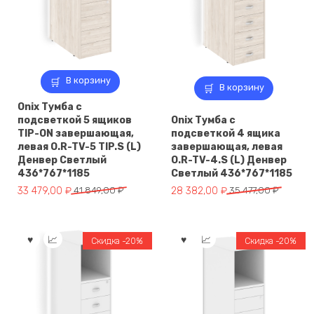
В корзину
В корзину
Onix Тумба с
подсветкой 5 ящиков
Onix Тумба с
TIP-ON завершающая,
подсветкой 4 ящика
левая O.R-TV-5 TIP.S (L)
завершающая, левая
Денвер Светлый
O.R-TV-4.S (L) Денвер
436*767*1185
Светлый 436*767*1185
Первоначальная
Текущая
Первоначальная
Текущая
33 479,00
₽
41 849,00
₽
28 382,00
₽
35 477,00
₽
цена
цена:
цена
цена:
составляла
33
составляла
28
41
479,00 ₽.
35
382,00 ₽.
Скидка -20%
Скидка -20%
849,00 ₽.
477,00 ₽.