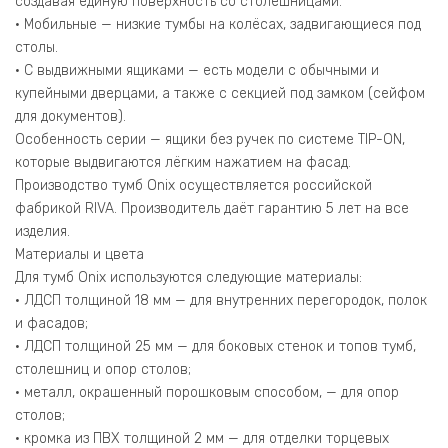
создавая единую поверхность со столешницами.
• Мобильные — низкие тумбы на колёсах, задвигающиеся под
столы.
• С выдвижными ящиками — есть модели с обычными и
купейными дверцами, а также с секцией под замком (сейфом
для документов).
Особенность серии — ящики без ручек по системе TIP-ON,
которые выдвигаются лёгким нажатием на фасад.
Производство тумб Onix осуществляется российской
фабрикой RIVA. Производитель даёт гарантию 5 лет на все
изделия.
Материалы и цвета
Для тумб Onix используются следующие материалы:
• ЛДСП толщиной 18 мм — для внутренних перегородок, полок
и фасадов;
• ЛДСП толщиной 25 мм — для боковых стенок и топов тумб,
столешниц и опор столов;
• металл, окрашенный порошковым способом, — для опор
столов;
• кромка из ПВХ толщиной 2 мм — для отделки торцевых