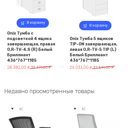
В корзину
В корзину
Onix Тумба с
подсветкой 4 ящика
Onix Тумба 5 ящиков
завершающая, правая
TIP-ON завершающая,
O.R-TV-4.S (R) Белый
левая O.R-TV-5 TIP (L)
Бриллиант
Белый Бриллиант
436*767*1185
436*767*1185
Первоначальная
Текущая
Первоначальная
Текущая
28 382,00
₽
35 477,00
₽
26 033,00
₽
32 541,00
₽
цена
цена:
цена
цена:
составляла
28
составляла
26
35
382,00 ₽.
32
033,00 ₽.
Недавно просмотренные товары
477,00 ₽.
541,00 ₽.