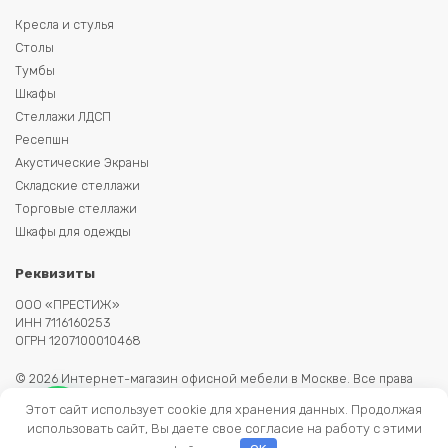
Кресла и стулья
Столы
Тумбы
Шкафы
Стеллажи ЛДСП
Ресепшн
Акустические Экраны
Складские стеллажи
Торговые стеллажи
Шкафы для одежды
Реквизиты
ООО «ПРЕСТИЖ»
ИНН 7116160253
ОГРН 1207100010468
© 2026 Интернет-магазин офисной мебели в Москве. Все права
защищены. Копирование информации запрещено. Информация на
Этот сайт использует cookie для хранения данных. Продолжая
сайте не является публичной офертой.
использовать сайт, Вы даете свое согласие на работу с этими