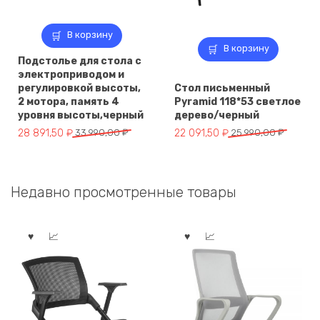
В корзину
В корзину
Подстолье для стола с
электроприводом и
регулировкой высоты,
Стол письменный
2 мотора, память 4
Pyramid 118*53 светлое
уровня высоты,черный
дерево/черный
Первоначальная
Текущая
Первоначальная
Текущая
28 891,50
₽
33 990,00
₽
22 091,50
₽
25 990,00
₽
цена
цена:
цена
цена:
составляла
28
составляла
22
33
891,50 ₽.
25
091,50 ₽.
Недавно просмотренные товары
990,00 ₽.
990,00 ₽.