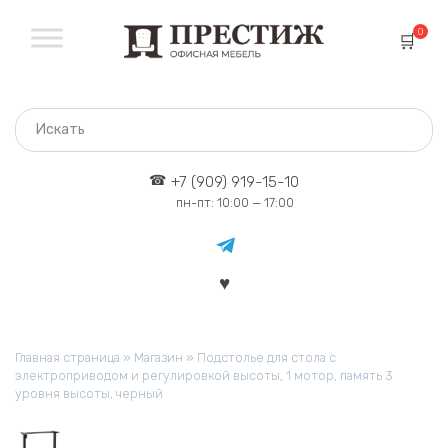
Перейти
к
0
содержанию
+7 (909) 919-15-10
пн-пт: 10:00 — 17:00
Главная страница
»
Магазин
»
Подстолье для стола с
электроприводом и регулировкой высоты, 1 мотор, память 3
уровня высоты, черный