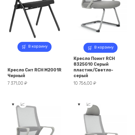
В корзину
В корзину
Кресло Поинт RCH
8325G10 Серый
Кресло Сит RCH M2001R
пластик/Светло-
Черный
серый
7 371,00
₽
10 756,00
₽