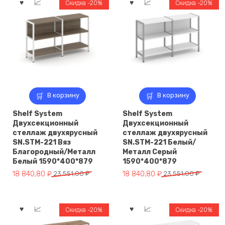
Светлый/
Скидка -20%
Скидка -20%
Металл
Серый
В корзину
В корзину
Shelf System
Shelf System
Двухсекционный
Двухсекционный
стеллаж двухярусный
стеллаж двухярусный
SN.STM-221 Вяз
SN.STM-221 Белый/
Благородный/Металл
Металл Серый
Белый 1590*400*879
1590*400*879
Первоначальная
Текущая
Первоначальная
Текущая
18 840,80
₽
23 551,00
₽
18 840,80
₽
23 551,00
₽
цена
цена:
цена
цена:
составляла
18
составляла
18
23
840,80 ₽.
23
840,80 ₽.
Скидка -20%
Скидка -20%
551,00 ₽.
551,00 ₽.