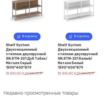
В корзину
В корзину
Shelf System
Shelf System
Двухсекционный
Двухсекционный
стеллаж двухярусный
стеллаж двухярусный
SN.STM-221 Дуб Табак/
SN.STM-221 Белый/
Металл Серый
Металл Белый
1590*400*879
1590*400*879
Первоначальная
Текущая
Первоначальная
Текущая
18 840,80
₽
23 551,00
₽
18 840,80
₽
23 551,00
₽
цена
цена:
цена
цена:
составляла
18
составляла
18
23
840,80 ₽.
23
840,80 ₽.
Недавно просмотренные товары
551,00 ₽.
551,00 ₽.