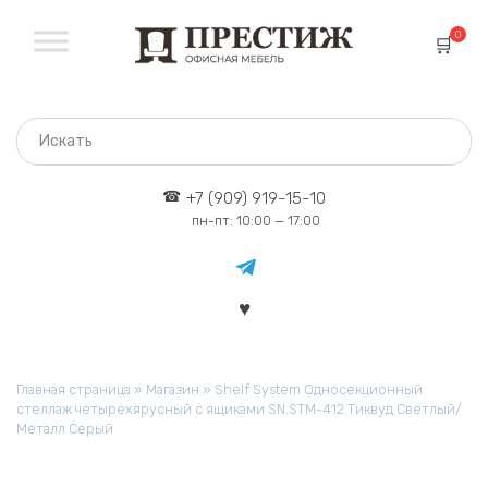
Перейти
к
0
содержанию
+7 (909) 919-15-10
пн-пт: 10:00 — 17:00
Главная страница
»
Магазин
»
Shelf System Односекционный
стеллаж четырехярусный с ящиками SN.STM-412 Тиквуд Светлый/
Металл Серый