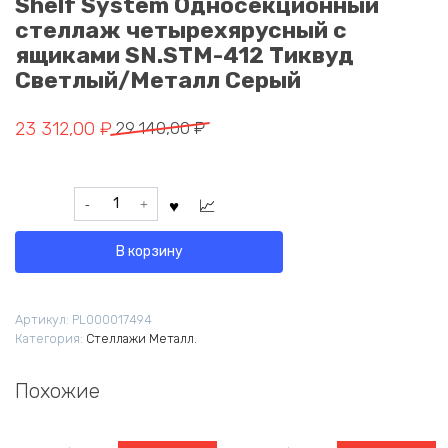
Shelf System Односекционный
стеллаж четырехярусный с
ящиками SN.STM-412 Тиквуд
Светлый/Металл Серый
Первоначальная
Текущая
23 312,00
₽
29 140,00
₽
цена
цена:
составляла
23
Количество
29
312,00 ₽.
товара
140,00 ₽.
Shelf
В корзину
System
Односекционный
стеллаж
Артикул:
PL000017494
четырехярусный
Категория:
Стеллажи Металл.
с
ящиками
SN.STM-
Похожие
412
Тиквуд