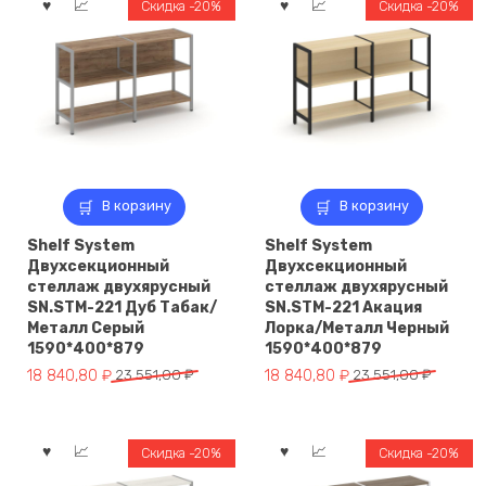
Черный
Скидка -20%
Скидка -20%
810*810*1246
В корзину
В корзину
Shelf System
Shelf System
Двухсекционный
Двухсекционный
стеллаж двухярусный
стеллаж двухярусный
SN.STM-221 Дуб Табак/
SN.STM-221 Акация
Металл Серый
Лорка/Металл Черный
1590*400*879
1590*400*879
Первоначальная
Текущая
Первоначальная
Текущая
18 840,80
₽
23 551,00
₽
18 840,80
₽
23 551,00
₽
цена
цена:
цена
цена:
составляла
18
составляла
18
23
840,80 ₽.
23
840,80 ₽.
Скидка -20%
Скидка -20%
551,00 ₽.
551,00 ₽.