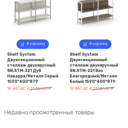
В корзину
В корзину
Shelf System
Shelf System
Двухсекционный
Двухсекционный
стеллаж двухярусный
стеллаж двухярусный
SN.STM-221 Дуб
SN.STM-221 Вяз
Наварра/Металл Серый
Благородный/Металл
1590*400*879
Белый 1590*400*879
Первоначальная
Текущая
Первоначальная
Текущая
18 840,80
₽
23 551,00
₽
18 840,80
₽
23 551,00
₽
цена
цена:
цена
цена:
составляла
18
составляла
18
23
840,80 ₽.
23
840,80 ₽.
Недавно просмотренные товары
551,00 ₽.
551,00 ₽.