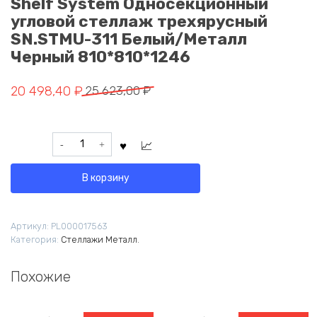
Shelf System Односекционный
угловой стеллаж трехярусный
SN.STMU-311 Белый/Металл
Черный 810*810*1246
Первоначальная
Текущая
20 498,40
₽
25 623,00
₽
цена
цена:
составляла
20
Количество
25
498,40 ₽.
товара
623,00 ₽.
Shelf
В корзину
System
Односекционный
угловой
Артикул:
PL000017563
стеллаж
Категория:
Стеллажи Металл.
трехярусный
SN.STMU-
311
Похожие
Белый/
Металл