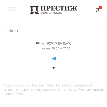
Перейти
к
0
содержанию
+7 (909) 919-15-10
пн-пт: 10:00 — 17:00
Главная страница
»
Магазин
»
Shelf System Односекционный
угловой стеллаж трехярусный SN.STMU-311 Белый/Металл Черный
810*810*1246