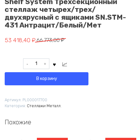
Shelf System Трехсекционный
стеллаж четырех/трех/
двухярусный с ящиками SN.STM-
431 Антрацит/Белый/Мет
Первоначальная
Текущая
53 418,40
₽
66 773,00
₽
цена
цена:
составляла
53
Количество
66
418,40 ₽.
товара
773,00 ₽.
Shelf
В корзину
System
Трехсекционный
стеллаж
Артикул:
PL000017700
четырех/
Категория:
Стеллажи Металл.
трех/
двухярусный
с
Похожие
ящиками
SN.STM-