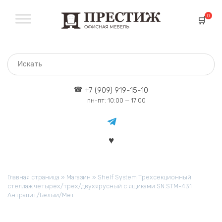
Перейти
к
0
содержанию
+7 (909) 919-15-10
пн-пт: 10:00 — 17:00
Главная страница
»
Магазин
»
Shelf System Трехсекционный
стеллаж четырех/трех/двухярусный с ящиками SN.STM-431
Антрацит/Белый/Мет