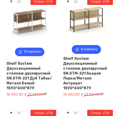
431
Скидка -20%
Скидка -20%
Антрацит/
Белый/
Мет
В корзину
В корзину
Shelf System
Shelf System
Двухсекционный
Двухсекционный
стеллаж двухярусный
стеллаж двухярусный
SN.STM-221 Акация
SN.STM-221 Дуб Табак/
Лорка/Металл
Металл Белый
Антрацит
1590*400*879
1590*400*879
Первоначальная
Текущая
Первоначальная
Текущая
18 840,80
₽
23 551,00
₽
18 840,80
₽
23 551,00
₽
цена
цена:
цена
цена:
составляла
18
составляла
18
23
840,80 ₽.
23
840,80 ₽.
Скидка -20%
Скидка -20%