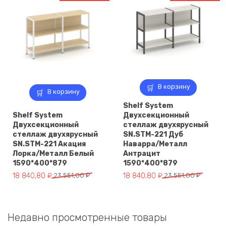
551,00 ₽.
551,00 ₽.
В корзину
В корзину
Shelf System
Shelf System
Двухсекционный
Двухсекционный
стеллаж двухярусный
стеллаж двухярусный
SN.STM-221 Дуб
SN.STM-221 Акация
Наварра/Металл
Лорка/Металл Белый
Антрацит
1590*400*879
1590*400*879
Первоначальная
Текущая
Первоначальная
Текущая
18 840,80
₽
23 551,00
₽
18 840,80
₽
23 551,00
₽
цена
цена:
цена
цена:
составляла
18
составляла
18
23
840,80 ₽.
23
840,80 ₽.
Недавно просмотренные товары
551,00 ₽.
551,00 ₽.