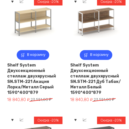
Дуб
Скидка -20%
Скидка -20%
Наварра/
Металл
В корзину
В корзину
Shelf System
Shelf System
Двухсекционный
Двухсекционный
стеллаж двухярусный
стеллаж двухярусный
SN.STM-221 Акация
SN.STM-221 Дуб Табак/
Лорка/Металл Серый
Металл Белый
1590*400*879
1590*400*879
Первоначальная
Текущая
Первоначальная
Текущая
18 840,80
₽
23 551,00
₽
18 840,80
₽
23 551,00
₽
цена
цена:
цена
цена:
составляла
18
составляла
18
23
840,80 ₽.
23
840,80 ₽.
Скидка -20%
Скидка -20%
551,00 ₽.
551,00 ₽.