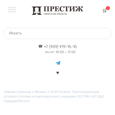
Перейти
к
0
содержанию
+7 (909) 919-15-10
пн-пт: 10:00 — 17:00
Главная страница
»
Магазин
»
Shelf System Трехсекционный
угловой стеллаж четырехярусный с ящиками SN.STMU-431 Дуб
Наварра/Металл