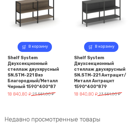
В корзину
В корзину
Shelf System
Shelf System
Двухсекционный
Двухсекционный
стеллаж двухярусный
стеллаж двухярусный
SN.STM-221 Вяз
SN.STM-221 Антрацит/
Благородный/Металл
Металл Антрацит
Черный 1590*400*87
1590*400*879
Первоначальная
Текущая
Первоначальная
Текущая
18 840,80
₽
23 551,00
₽
18 840,80
₽
23 551,00
₽
цена
цена:
цена
цена:
составляла
18
составляла
18
23
840,80 ₽.
23
840,80 ₽.
Недавно просмотренные товары
551,00 ₽.
551,00 ₽.