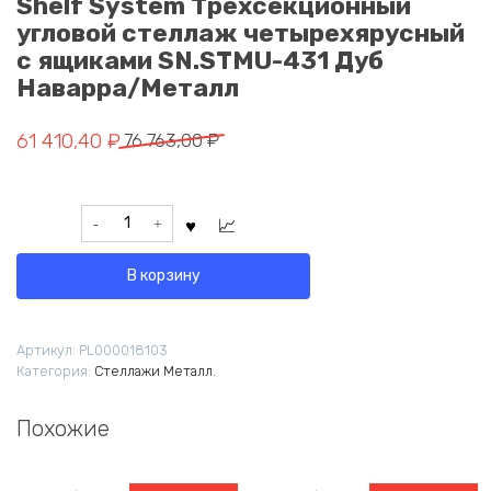
Shelf System Трехсекционный
угловой стеллаж четырехярусный
с ящиками SN.STMU-431 Дуб
Наварра/Металл
Первоначальная
Текущая
61 410,40
₽
76 763,00
₽
цена
цена:
составляла
61
Количество
76
410,40 ₽.
товара
763,00 ₽.
Shelf
В корзину
System
Трехсекционный
угловой
Артикул:
PL000018103
стеллаж
Категория:
Стеллажи Металл.
четырехярусный
с
ящиками
Похожие
SN.STMU-
431