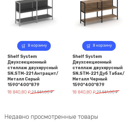
В корзину
В корзину
Shelf System
Shelf System
Двухсекционный
Двухсекционный
стеллаж двухярусный
стеллаж двухярусный
SN.STM-221 Антрацит/
SN.STM-221 Дуб Табак/
Металл Серый
Металл Черный
1590*400*879
1590*400*879
Первоначальная
Текущая
Первоначальная
Текущая
18 840,80
₽
23 551,00
₽
18 840,80
₽
23 551,00
₽
цена
цена:
цена
цена:
составляла
18
составляла
18
23
840,80 ₽.
23
840,80 ₽.
Недавно просмотренные товары
551,00 ₽.
551,00 ₽.