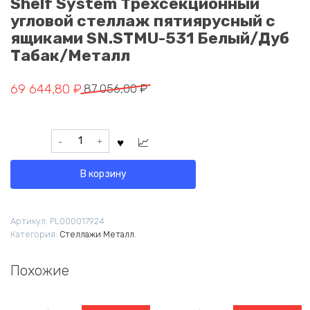
Shelf System Трехсекционный
угловой стеллаж пятиярусный с
ящиками SN.STMU-531 Белый/Дуб
Табак/Металл
Первоначальная
Текущая
69 644,80
₽
87 056,00
₽
цена
цена:
составляла
69
Количество
87
644,80 ₽.
товара
056,00 ₽.
Shelf
В корзину
System
Трехсекционный
угловой
Артикул:
PL000017924
стеллаж
Категория:
Стеллажи Металл.
пятиярусный
с
ящиками
Похожие
SN.STMU-
531