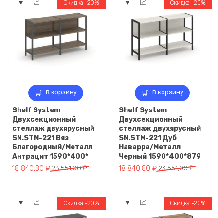
Белый/
Скидка -20%
Скидка -20%
Дуб
Табак/
Металл
В корзину
В корзину
Shelf System
Shelf System
Двухсекционный
Двухсекционный
стеллаж двухярусный
стеллаж двухярусный
SN.STM-221 Вяз
SN.STM-221 Дуб
Благородный/Металл
Наварра/Металл
Антрацит 1590*400*
Черный 1590*400*879
Первоначальная
Текущая
Первоначальная
Текущая
18 840,80
₽
23 551,00
₽
18 840,80
₽
23 551,00
₽
цена
цена:
цена
цена:
составляла
18
составляла
18
23
840,80 ₽.
23
840,80 ₽.
Скидка -20%
Скидка -20%
551,00 ₽.
551,00 ₽.