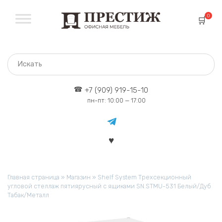
Перейти
к
0
содержанию
+7 (909) 919-15-10
пн-пт: 10:00 — 17:00
Главная страница
»
Магазин
»
Shelf System Трехсекционный
угловой стеллаж пятиярусный с ящиками SN.STMU-531 Белый/Дуб
Табак/Металл