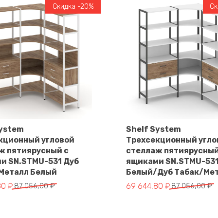
Скидка -20%
Ск
System
Shelf System
кционный угловой
Трехсекционный угло
В корзину
В корзину
ж пятиярусный с
стеллаж пятиярусный
и SN.STMU-531 Дуб
ящиками SN.STMU-53
Металл Белый
Белый/Дуб Табак/Ме
чальная
Первоначальная
Текущая
80
₽
87 056,00
₽
69 644,80
₽
87 056,00
₽
цена
цена:
яла
составляла
69