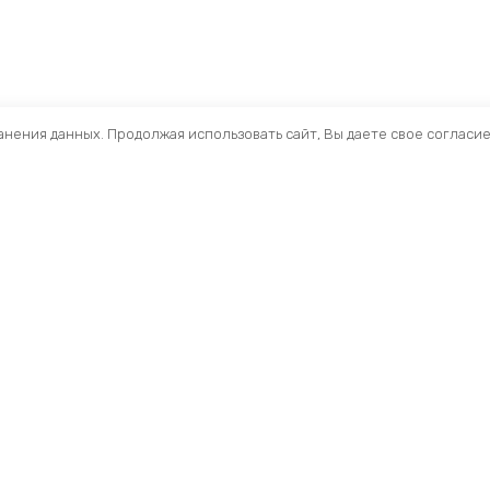
ранения данных. Продолжая использовать сайт, Вы даете свое согласи
Помощь
Разделы
О компании
Кресла и стулья
Доставка
Столы
Обзоры
Тумбы
Публичная оферта
Шкафы
Вопросы и ответы
Стеллажи ЛДСП
Профиль
Ресепшн