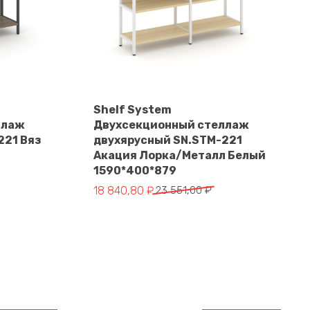
Shelf System
ллаж
Двухсекционный стеллаж
В корзину
221 Вяз
двухярусный SN.STM-221
Акация Лорка/Металл Белый
1590*400*879
Первоначальная
Текущая
18 840,80
₽
23 551,00
₽
цена
цена:
составляла
18
23
840,80 ₽.
551,00 ₽.