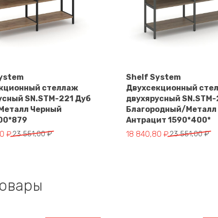
System
Shelf System
кционный стеллаж
Двухсекционный сте
В корзину
В корзину
усный SN.STM-221 Дуб
двухярусный SN.STM-
Металл Черный
Благородный/Металл
00*879
Антрацит 1590*400*
чальная
Первоначальная
Текущая
80
₽
23 551,00
₽
18 840,80
₽
23 551,00
₽
цена
цена:
яла
составляла
18
.
23
840,80 ₽.
551,00 ₽.
товары