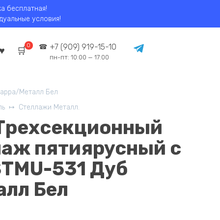
ка бесплатная!
идуальные условия!
0
+7 (909) 919-15-10
пн-пт: 10:00 — 17:00
варра/Металл Бел
ль
Стеллажи Металл.
 Трехсекционный
лаж пятиярусный с
STMU-531 Дуб
лл Бел