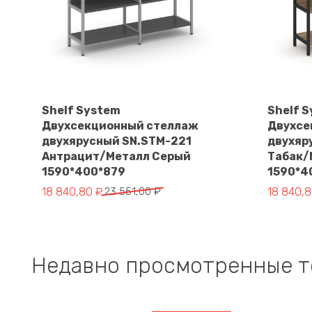
Shelf System
Shelf 
Двухсекционный стеллаж
Двухсе
В корзину
двухярусный SN.STM-221
двухяр
Антрацит/Металл Серый
Табак/
1590*400*879
1590*4
Первоначальная
Текущая
Первона
Текущая
18 840,80
₽
23 551,00
₽
18 840,
цена
цена:
цена
цена:
составляла
18
составл
18
23
840,80 ₽.
23
840,80 ₽
551,00 ₽.
551,00 ₽.
Недавно просмотренные 