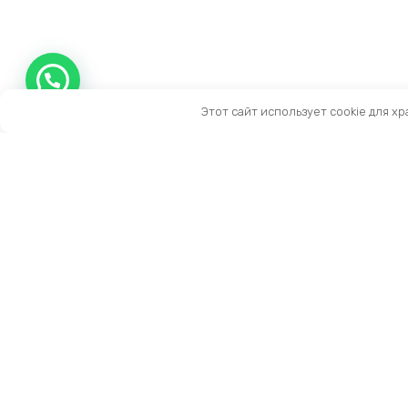
Этот сайт использует cookie для х
Контакты
Тел:
+7 (909) 919-15-10
Email:
info@prestige-life.ru
пн-пт: 10:00 — 17:00