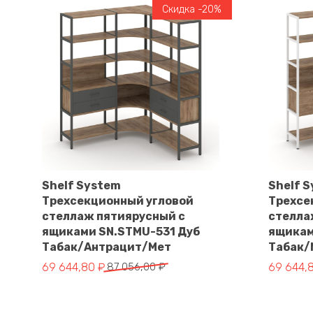
Скидка -20%
Shelf System
Shelf 
Трехсекционный угловой
Трехсе
В корзину
стеллаж пятиярусный с
стелла
ящиками SN.STMU-531 Дуб
ящикам
Табак/Антрацит/Мет
Табак/
Первоначальная
Текущая
Первона
Текущая
69 644,80
₽
87 056,00
₽
69 644,
цена
цена:
цена
цена:
составляла
69
составл
69