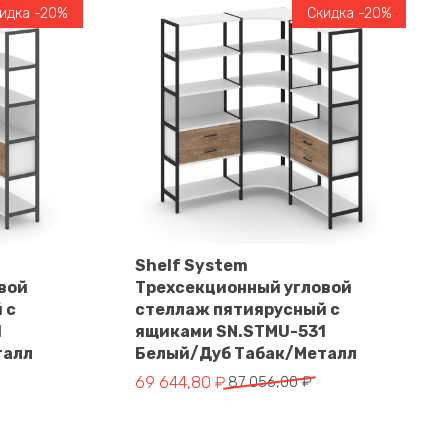
идка -20%
Скидка -20%
Shelf System
вой
Трехсекционный угловой
В корзину
 с
стеллаж пятиярусный с
1
ящиками SN.STMU-531
талл
Белый/Дуб Табак/Металл
Первоначальная
Текущая
69 644,80
₽
87 056,00
₽
цена
цена:
составляла
69