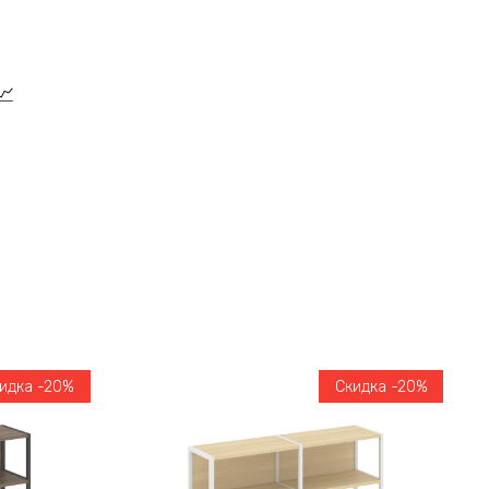
идка -20%
Скидка -20%