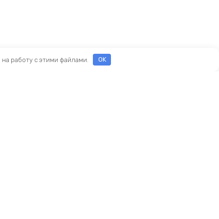
е на работу с этими файлами.
OK
Реквизиты
ООО «ПРЕСТИЖ»
ИНН 7116160253
ОГРН 1207100010468