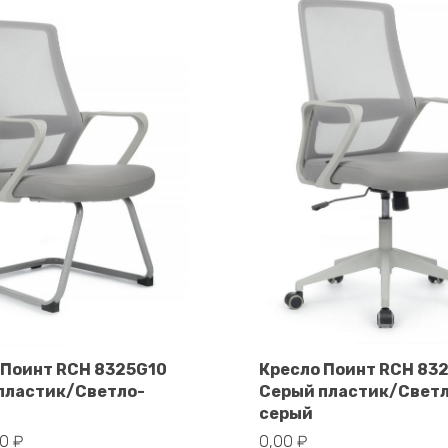
 Поинт RCH 8325G10
Кресло Поинт RCH 83
пластик/Светло-
Серый пластик/Свет
В корзину
В корзину
серый
00
₽
0,00
₽