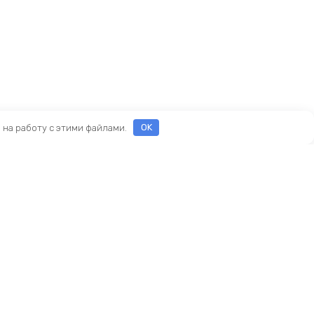
е на работу с этими файлами.
OK
Реквизиты
ООО «ПРЕСТИЖ»
ИНН 7116160253
ОГРН 1207100010468