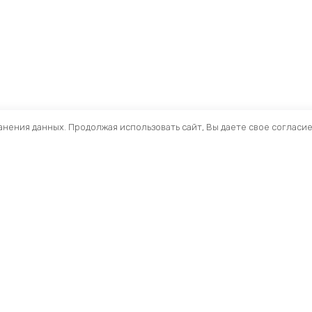
ранения данных. Продолжая использовать сайт, Вы даете свое согласи
Помощь
Разделы
О компании
Кресла и стулья
Доставка
Столы
Обзоры
Тумбы
Публичная оферта
Шкафы