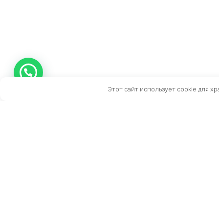
Этот сайт использует cookie для х
Контакты
Тел:
+7 (909) 919-15-10
Email:
info@prestige-life.ru
пн-пт: 10:00 — 17:00