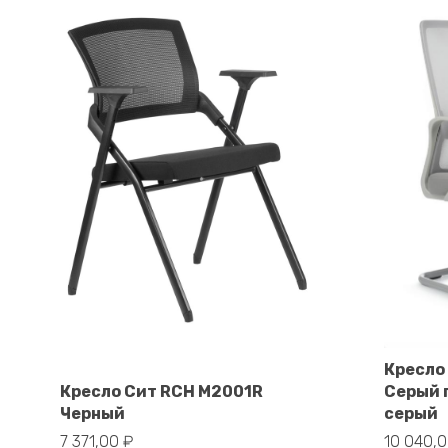
Кресло
В корзину
Кресло Сит RCH M2001R
Серый 
Черный
серый
7 371,00
₽
10 040,