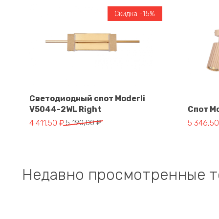
Скидка -15%
Светодиодный спот Moderli
V5044-2WL Right
Спот Mo
В корзину
Первоначальная
Текущая
Первона
Текущая
4 411,50
₽
5 190,00
₽
5 346,5
цена
цена:
цена
цена:
составляла
4
составл
5
5
411,50 ₽.
6
346,50 ₽
190,00 ₽.
290,00 ₽
Недавно просмотренные 