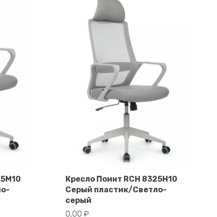
25M10
Кресло Поинт RCH 8325H10
ло-
Серый пластик/Светло-
В корзину
серый
0,00
₽