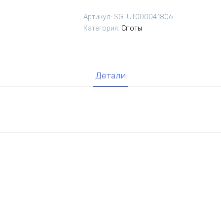
Moderli
Артикул:
SG-UT000041806
V11776-
Категория:
Споты
3C
Cora
Детали