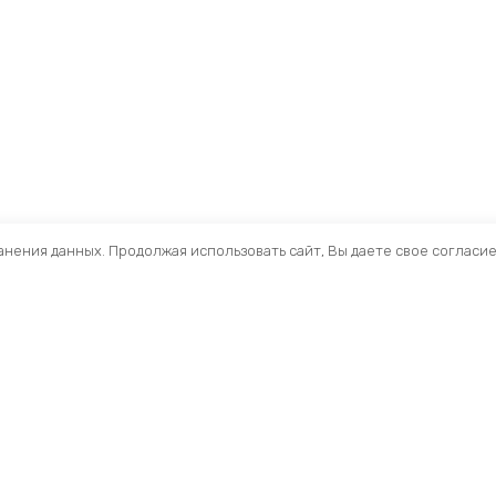
ранения данных. Продолжая использовать сайт, Вы даете свое согласи
Помощь
Разделы
О компании
Кресла и стулья
Доставка
Столы