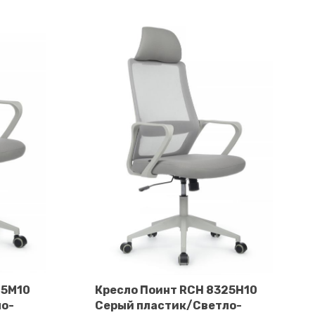
25M10
Кресло Поинт RCH 8325H10
ло-
Серый пластик/Светло-