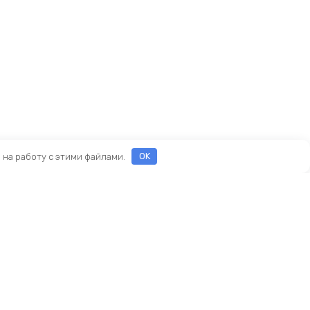
е на работу с этими файлами.
OK
Реквизиты
ООО «ПРЕСТИЖ»
ИНН 7116160253
ОГРН 1207100010468