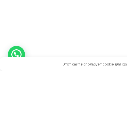
Этот сайт использует cookie для х
Контакты
Тел:
+7 (909) 919-15-10
Email:
info@prestige-life.ru
пн-пт: 10:00 — 17:00