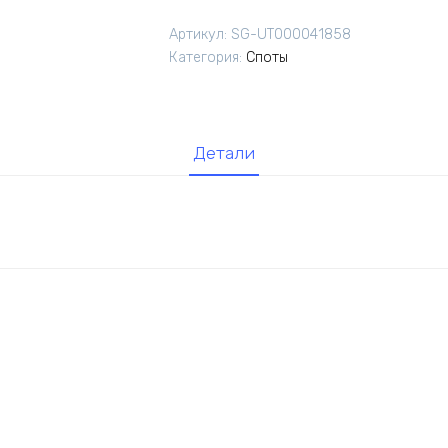
Moderli
Артикул:
SG-UT000041858
V11841-
Категория:
Споты
3C
Adalina
Детали