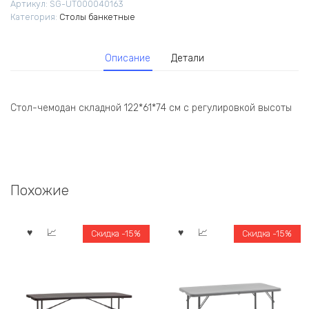
Артикул:
SG-UT000040163
см
Категория:
Столы банкетные
с
регулировкой
высоты
Описание
Детали
Стол-чемодан складной 122*61*74 см с регулировкой высоты
Похожие
Скидка -15%
Скидка -15%