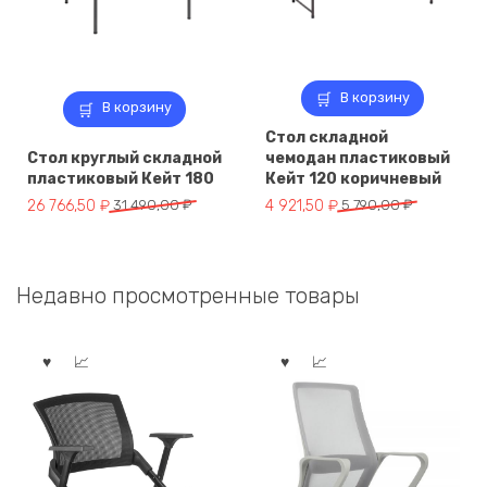
В корзину
В корзину
Стол складной
Стол круглый складной
чемодан пластиковый
пластиковый Кейт 180
Кейт 120 коричневый
Первоначальная
Текущая
Первоначальная
Текущая
26 766,50
₽
31 490,00
₽
4 921,50
₽
5 790,00
₽
цена
цена:
цена
цена:
составляла
26
составляла
4
31
766,50 ₽.
5
921,50 ₽.
Недавно просмотренные товары
490,00 ₽.
790,00 ₽.