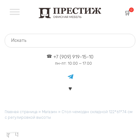
Перейти
к
0
содержанию
+7 (909) 919-15-10
пн-пт: 10:00 — 17:00
Главная страница
»
Магазин
»
Стол-чемодан складной 122*61*74 см
с регулировкой высоты