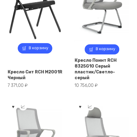
В корзину
В корзину
Кресло Поинт RCH
8325G10 Серый
Кресло Сит RCH M2001R
пластик/Светло-
Черный
серый
7 371,00
₽
10 756,00
₽