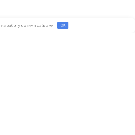
е на работу с этими файлами.
OK
Реквизиты
ООО «ПРЕСТИЖ»
ИНН 7116160253
ОГРН 1207100010468
ны
и