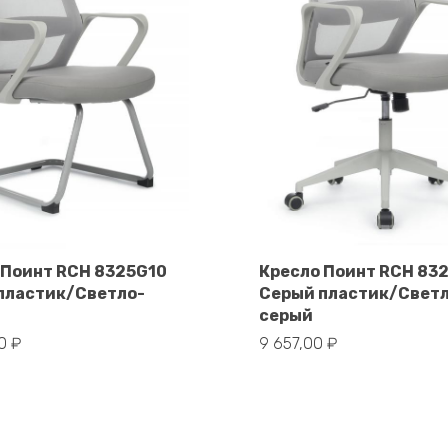
 Поинт RCH 8325G10
Кресло Поинт RCH 83
пластик/Светло-
Серый пластик/Свет
В корзину
В корзину
серый
00
₽
9 657,00
₽