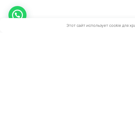
Этот сайт использует cookie для х
Контакты
Тел:
+7 (909) 919-15-10
Email:
info@prestige-life.ru
пн-пт: 10:00 — 17:00