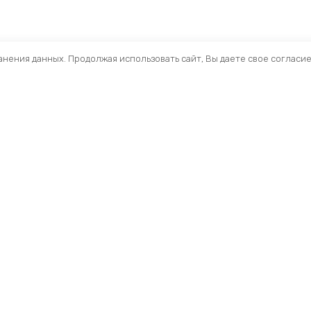
ранения данных. Продолжая использовать сайт, Вы даете свое согласи
Помощь
Разделы
О компании
Кресла и стулья
Доставка
Столы
Обзоры
Тумбы
Публичная оферта
Шкафы
Вопросы и ответы
Стеллажи ЛДСП
Профиль
Ресепшн
Мои заказы
Акустические Экра
Складские стеллаж