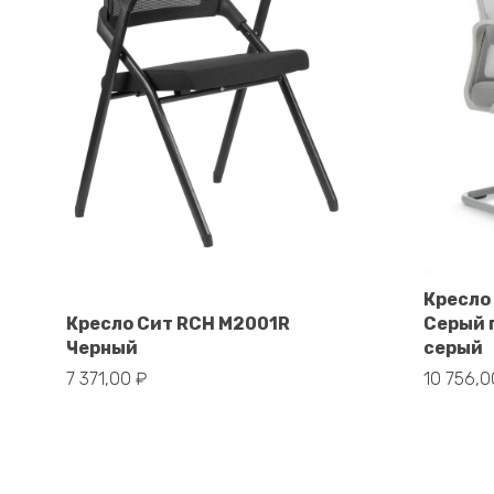
Кресло
В корзину
Кресло Сит RCH M2001R
Серый 
Черный
серый
7 371,00
₽
10 756,