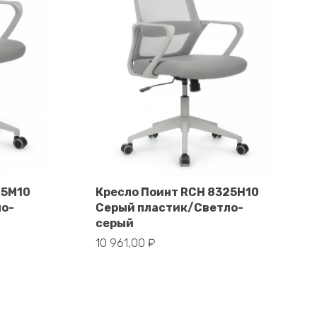
25M10
Кресло Поинт RCH 8325H10
ло-
Серый пластик/Светло-
В корзину
серый
10 961,00
₽