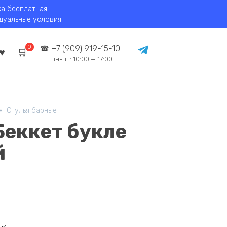
ка бесплатная!
идуальные условия!
0
+7 (909) 919-15-10
пн-пт: 10:00 — 17:00
Стулья барные
Беккет букле
й