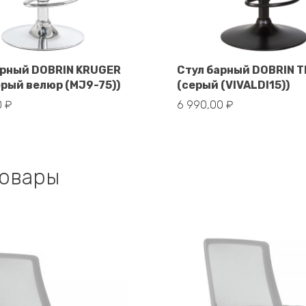
арный DOBRIN KRUGER
Стул барный DOBRIN T
ерый велюр (MJ9-75))
(серый (VIVALDI15))
В корзину
В корзину
0
₽
6 990,00
₽
товары