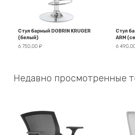
Стул барный DOBRIN KRUGER
Стул б
(белый)
ARM (с
В корзину
6 750,00
₽
6 490,0
Недавно просмотренные 