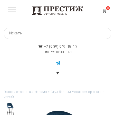
Перейти
к
0
содержанию
+7 (909) 919-15-10
пн-пт: 10:00 — 17:00
Главная страница
»
Магазин
»
Стул барный Меган велюр пыльно-
синий