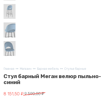
Главная
Магазин
Барная мебель
Стулья барные
Стул барный Меган велюр пыльно-
синий
Первоначальная
Текущая
8 151,50
₽
9 590,00
₽
цена
цена:
составляла
8