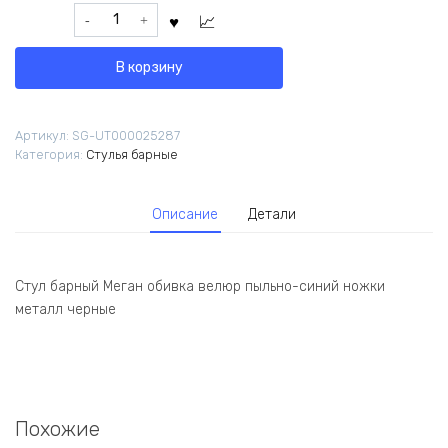
Количество
9
151,50 ₽.
товара
590,00 ₽.
Стул
В корзину
барный
Меган
велюр
Артикул:
SG-UT000025287
пыльно-
Категория:
Стулья барные
синий
Описание
Детали
Стул барный Меган обивка велюр пыльно-синий ножки
металл черные
Похожие