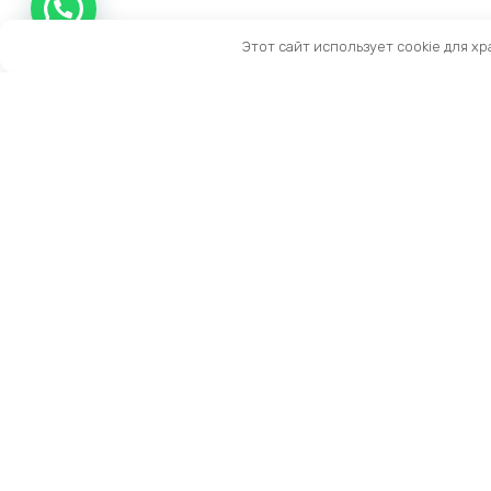
Этот сайт использует cookie для х
Контакты
Тел:
+7 (909) 919-15-10
Email:
info@prestige-life.ru
пн-пт: 10:00 — 17:00