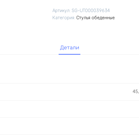
Chilly
Артикул:
SG-UT000039634
рогожка
Категория:
Стулья обеденные
темно-
синий
Детали
45