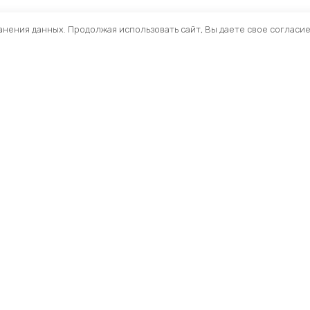
ранения данных. Продолжая использовать сайт, Вы даете свое согласи
Помощь
Разделы
О компании
Кресла и стулья
Доставка
Столы
Обзоры
Тумбы
Публичная оферта
Шкафы
Вопросы и ответы
Стеллажи ЛДСП
Профиль
Ресепшн
Мои заказы
Акустические Экра
Складские стеллаж
Торговые стеллаж