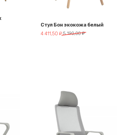
ж
Стул Бон экокожа белый
Первоначальная
Текущая
4 411,50
₽
5 190,00
₽
В корзину
цена
цена:
составляла
4
5
411,50 ₽.
190,00 ₽.