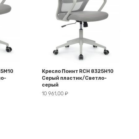
25M10
Кресло Поинт RCH 8325H10
ло-
Серый пластик/Светло-
В корзину
серый
10 961,00
₽