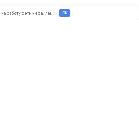
е на работу с этими файлами.
OK
Реквизиты
ООО «ПРЕСТИЖ»
ИНН 7116160253
ОГРН 1207100010468
ны
и
и