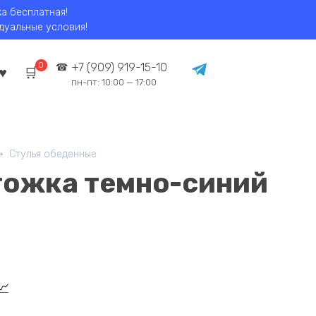
ка бесплатная!
идуальные условия!
0
+7 (909) 919-15-10
пн-пт: 10:00 — 17:00
Стулья обеденные
огожка темно-синий