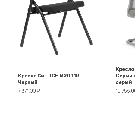
Кресло
В корзину
Кресло Сит RCH M2001R
Серый 
Черный
серый
7 371,00
₽
10 756,