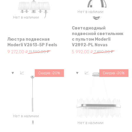
Нет в наличии
Нет в наличии
Светодиодный
подвесной светильник
Люстра подвесная
с пультом Moderli
Moderli V2613-5P Feels
V2892-PL Novas
Первоначальная
Текущая
Первоначальная
Текущая
9 272,00
₽
11 590,00
₽
5 992,00
₽
7 490,00
₽
цена
цена:
цена
цена:
составляла
9
составляла
5
11
272,00 ₽.
7
992,00 ₽.
Скидка -20%
Скидка -20%
590,00 ₽.
490,00 ₽.
Нет в наличии
Нет в наличии