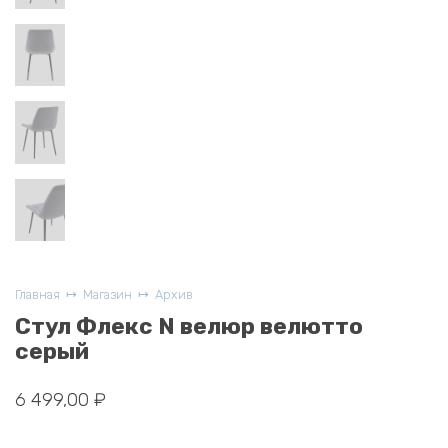
Главная
Магазин
Архив
Стул Флекс N велюр велютто
серый
6 499,00
₽