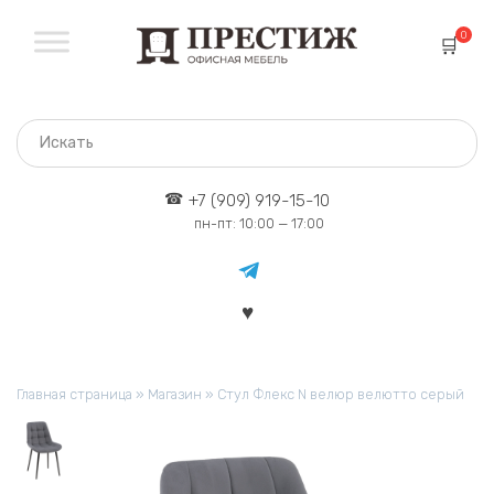
Перейти
к
0
содержанию
+7 (909) 919-15-10
пн-пт: 10:00 — 17:00
Главная страница
»
Магазин
»
Стул Флекс N велюр велютто серый