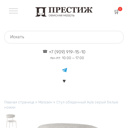
Перейти
к
0
содержанию
+7 (909) 919-15-10
пн-пт: 10:00 — 17:00
Главная страница
»
Магазин
»
Стул обеденный Ayla серый белые
ножки