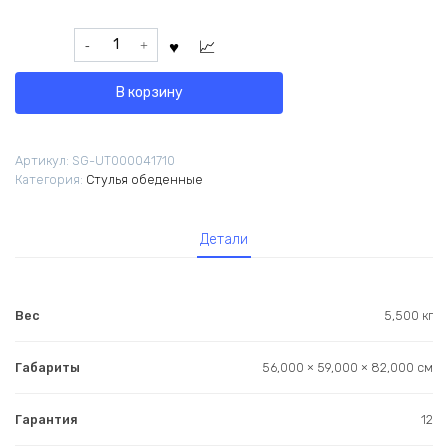
составляла
13
Количество
15
506,50 ₽.
товара
890,00 ₽.
Стул
В корзину
обеденный
Ayla
серый
Артикул:
SG-UT000041710
белые
Категория:
Стулья обеденные
ножки
Детали
Вес
5,500 кг
Габариты
56,000 × 59,000 × 82,000 см
Гарантия
12