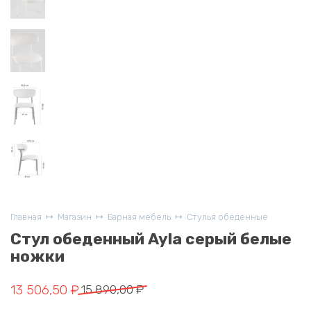
Главная
Магазин
Барная мебель
Стулья обеденные
Стул обеденный Ayla серый белые
ножки
Первоначальная
Текущая
13 506,50
₽
15 890,00
₽
цена
цена: