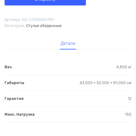
обеденный
West
коричневый
Артикул:
SG-UT000041709
NC
Категория:
Стулья обеденные
Детали
Вес
4,800 кг
Габариты
43,500 × 52,000 × 81,000 см
Гарантия
12
Макс. Нагрузка
150