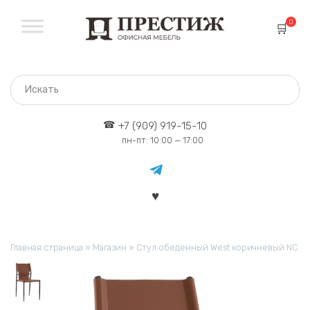
Перейти
к
0
содержанию
+7 (909) 919-15-10
пн-пт: 10:00 — 17:00
Главная страница
»
Магазин
»
Стул обеденный West коричневый NC