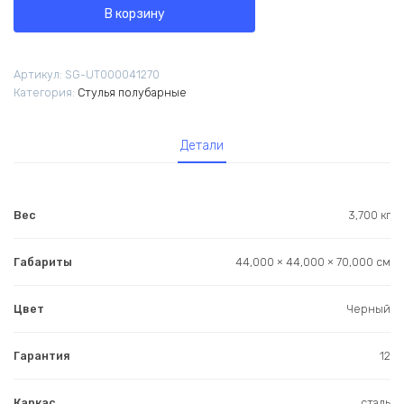
Стул
В корзину
полубарный
Фуриоса
экокожа
Артикул:
SG-UT000041270
чёрный
Категория:
Стулья полубарные
Детали
Вес
3,700 кг
Габариты
44,000 × 44,000 × 70,000 см
Цвет
Черный
Гарантия
12
Каркас
сталь