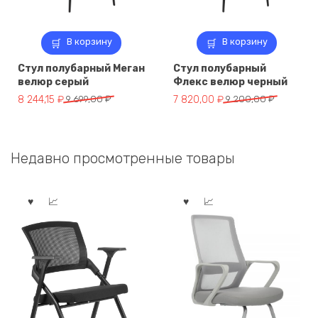
В корзину
В корзину
Стул полубарный Меган
Стул полубарный
велюр серый
Флекс велюр черный
Первоначальная
Текущая
Первоначальная
Текущая
8 244,15
₽
9 699,00
₽
7 820,00
₽
9 200,00
₽
цена
цена:
цена
цена:
составляла
8
составляла
7
9
244,15 ₽.
9
820,00 ₽.
Недавно просмотренные товары
699,00 ₽.
200,00 ₽.