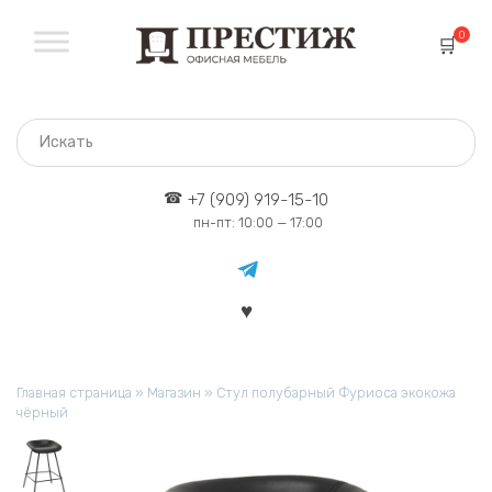
Перейти
к
0
содержанию
+7 (909) 919-15-10
пн-пт: 10:00 — 17:00
Главная страница
»
Магазин
»
Стул полубарный Фуриоса экокожа
чёрный