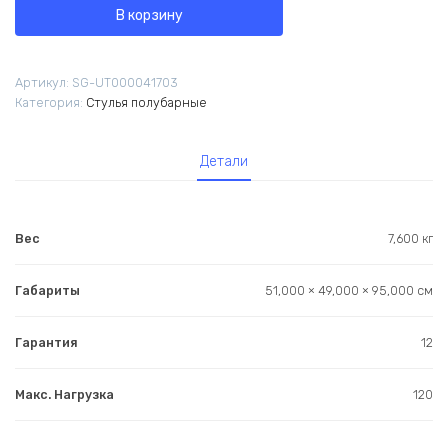
Стул
В корзину
полубарный
Ханнингем
велюр
Артикул:
SG-UT000041703
жемчужный
Категория:
Стулья полубарные
Детали
Вес
7,600 кг
Габариты
51,000 × 49,000 × 95,000 см
Гарантия
12
Макс. Нагрузка
120