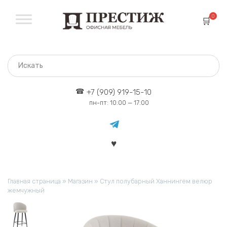
Перейти
к
0
содержанию
+7 (909) 919-15-10
пн-пт: 10:00 — 17:00
Главная страница
»
Магазин
»
Стул полубарный Ханнингем велюр
жемчужный