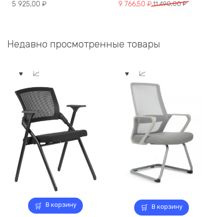
Первоначальная
Текущая
5 925,00
₽
9 766,50
₽
11 490,00
₽
цена
цена:
составляла
9
11
766,50 ₽.
Недавно просмотренные товары
490,00 ₽.
В корзину
В корзину