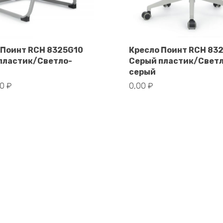
 Поинт RCH 8325G10
Кресло Поинт RCH 83
пластик/Светло-
Серый пластик/Свет
В корзину
В корзину
серый
00
₽
0,00
₽