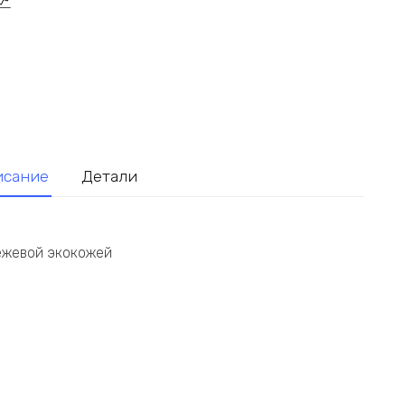
исание
Детали
ежевой экокожей