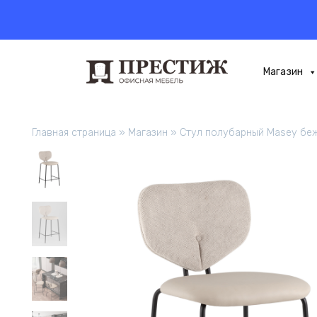
Перейти
к
содержанию
Магазин
Главная страница
»
Магазин
»
Стул полубарный Masey бе