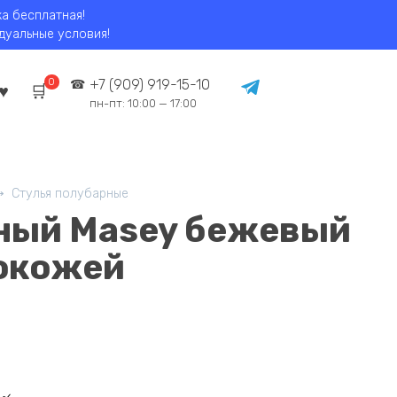
ка бесплатная!
идуальные условия!
0
+7 (909) 919-15-10
пн-пт: 10:00 — 17:00
Стулья полубарные
ный Masey бежевый
кокожей