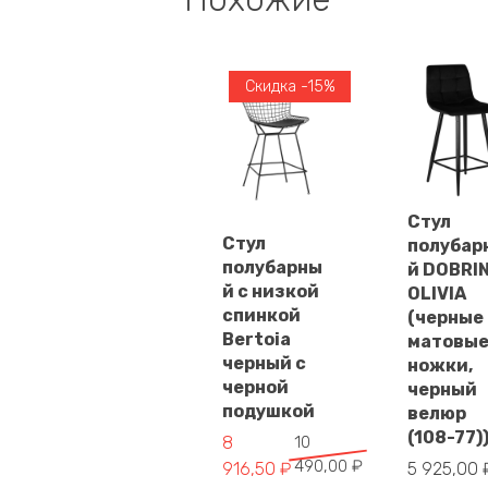
Скидка -15%
Стул
Стул
В
полубар
В
корзин
полубарны
й DOBRI
корзину
й с низкой
OLIVIA
спинкой
(черные
Bertoia
матовы
черный с
ножки,
черной
черный
подушкой
велюр
(108-77)
Первоначальная
Текущая
8
10
490,00
₽
цена
цена:
916,50
₽
5 925,00