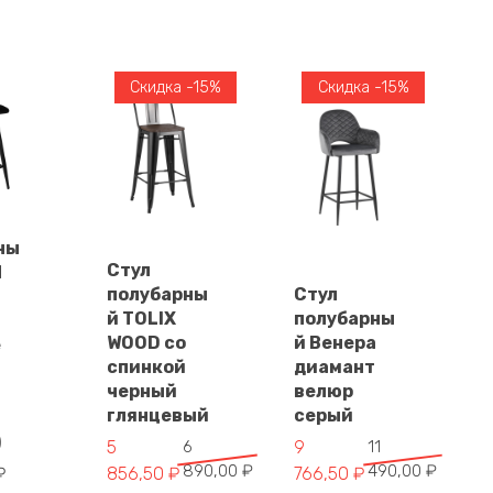
Скидка -15%
Скидка -15%
ны
у
Стул
В
N
В
корзину
полубарны
Стул
корзину
й TOLIX
полубарны
WOOD со
й Венера
е
спинкой
диамант
черный
велюр
глянцевый
серый
)
Первоначальная
Текущая
Первоначальная
Текущая
5
6
9
11
890,00
₽
490,00
₽
цена
цена:
цена
цена:
₽
856,50
₽
766,50
₽