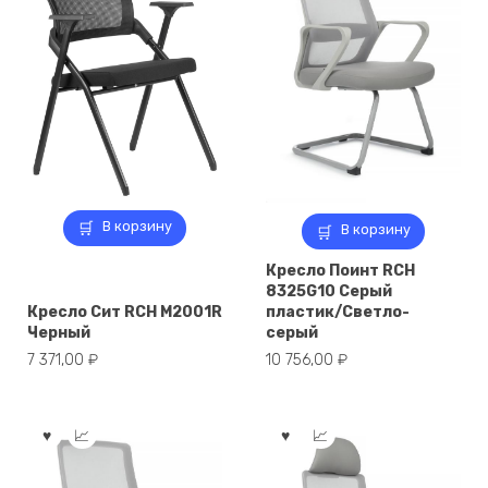
В корзину
В корзину
Кресло Поинт RCH
8325G10 Серый
Кресло Сит RCH M2001R
пластик/Светло-
Черный
серый
7 371,00
₽
10 756,00
₽