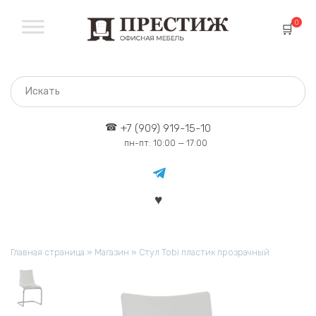
Перейти
к
0
содержанию
+7 (909) 919-15-10
пн-пт: 10:00 — 17:00
Главная страница
»
Магазин
»
Стул Tobi пластик прозрачный