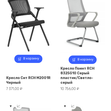
В корзину
В корзину
Кресло Поинт RCH
8325G10 Серый
Кресло Сит RCH M2001R
пластик/Светло-
Черный
серый
7 371,00
₽
10 756,00
₽