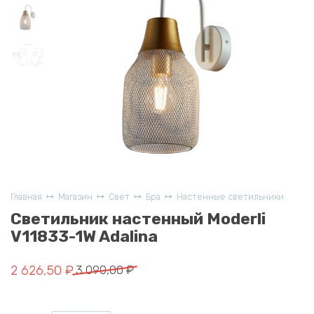
Главная
Магазин
Свет
Бра
Настенные светильники
Светильник настенный Moderli
V11833-1W Adalina
Первоначальная
Текущая
2 626,50
₽
3 090,00
₽
цена
цена:
составляла
2