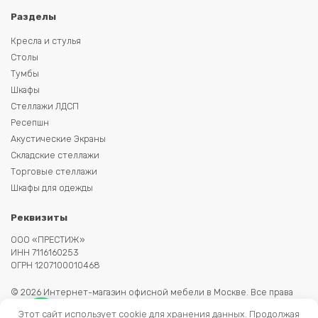
Разделы
Кресла и стулья
Столы
Тумбы
Шкафы
Стеллажи ЛДСП
Ресепшн
Акустические Экраны
Складские стеллажи
Торговые стеллажи
Шкафы для одежды
Реквизиты
ООО «ПРЕСТИЖ»
ИНН 7116160253
ОГРН 1207100010468
© 2026 Интернет-магазин офисной мебели в Москве. Все права
защищены. Копирование информации запрещено. Информация на
Этот сайт использует cookie для хранения данных. Продолжая
сайте не является публичной офертой.