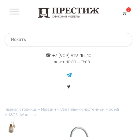
Перейти
к
0
содержанию
+7 (909) 919-15-10
пн-пт: 10:00 — 17:00
Главная страница
»
Магазин
»
Светильник настенный Moderli
V11833-1W Adalina