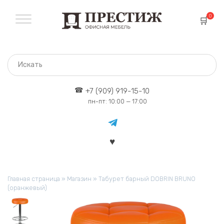
Перейти
к
0
содержанию
+7 (909) 919-15-10
пн-пт: 10:00 — 17:00
Главная страница
»
Магазин
»
Табурет барный DOBRIN BRUNO
(оранжевый)