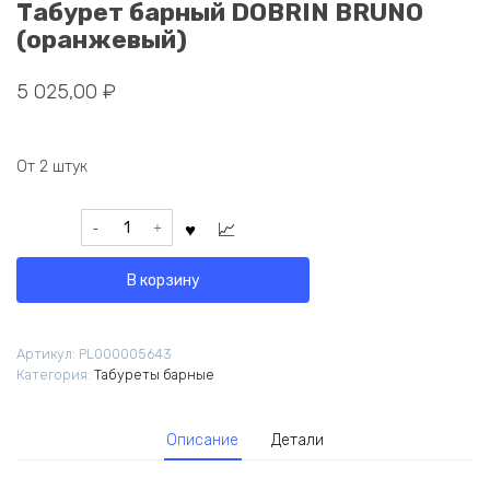
Табурет барный DOBRIN BRUNO
(оранжевый)
5 025,00
₽
От 2 штук
Количество
товара
Табурет
В корзину
барный
DOBRIN
BRUNO
Артикул:
PL000005643
(оранжевый)
Категория:
Табуреты барные
Описание
Детали